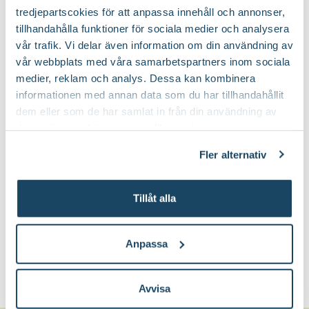
tredjepartscokies för att anpassa innehåll och annonser,
Nej
Vintergrön:
tillhandahålla funktioner för sociala medier och analysera
vår trafik. Vi delar även information om din användning av
vår webbplats med våra samarbetspartners inom sociala
Planteringsjord
Jordprodukter:
medier, reklam och analys. Dessa kan kombinera
informationen med annan data som du har tillhandahållit
Brett och yvigt, buske eller mindre
dem eller som de har samlat in från din användning av
Växtsätt:
flerstammigt träd och frodigt
deras tjänster. Läs mer om olika cookies genom att
klicka på länken 'Fler alternativ'."
Fler alternativ
Juli-september (JAS-perioden) och på
Beskärningstid:
vårvintern
Tillåt alla
Gallra ut äldre grenar från basen
Beskärningssätt:
Anpassa
Avvisa