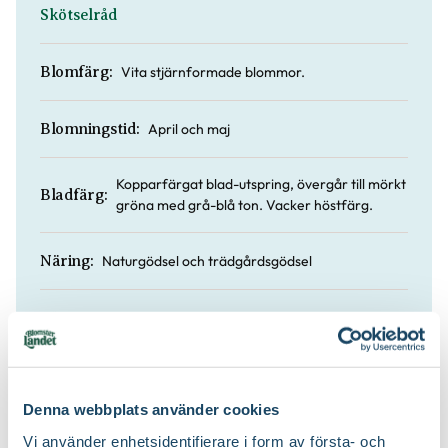
Skötselråd
Vita stjärnformade blommor.
Blomfärg:
April och maj
Blomningstid:
Kopparfärgat blad-utspring, övergår till mörkt
Bladfärg:
gröna med grå-blå ton. Vacker höstfärg.
Naturgödsel och trädgårdsgödsel
Näring:
Sol till halvskugga / medelfuktigt till fuktigt
Läge:
4 till 6 m
Höjd:
Denna webbplats använder cookies
Nej
Doft:
Vi använder enhetsidentifierare i form av första- och