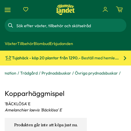
Sök
Växter
Tillbehör
Blombud
Erbjudanden
Tujahäck - köp 20 plantor från 1290.-
Beställ med hemleverans!
Bes
formation
Trädgård
Prydnadsbuskar
Övriga prydnadsbuskar
Kopparhäggmispel
'BÄCKLÖSA' E
Amelanchier laevis 'Bäcklösa' E
Produkten går inte att köpa just nu.