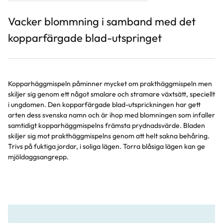
Vacker blommning i samband med det
kopparfärgade blad-utspringet
Kopparhäggmispeln påminner mycket om prakthäggmispeln men
skiljer sig genom ett något smalare och stramare växtsätt, speciellt
i ungdomen. Den kopparfärgade blad-utsprickningen har gett
arten dess svenska namn och är ihop med blomningen som infaller
samtidigt kopparhäggmispelns främsta prydnadsvärde. Bladen
skiljer sig mot prakthäggmispelns genom att helt sakna behåring.
Trivs på fuktiga jordar, i soliga lägen. Torra blåsiga lägen kan ge
mjöldaggsangrepp.