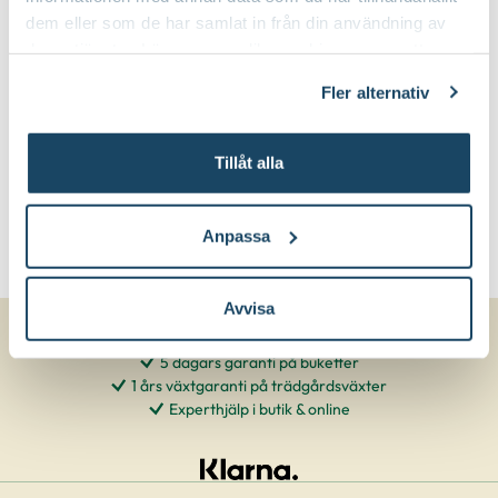
dem eller som de har samlat in från din användning av
Gallra ut äldre grenar på olika höjder
Beskärningssätt:
deras tjänster. Läs mer om olika cookies genom att
klicka på länken 'Fler alternativ'."
Fler alternativ
Tillåt alla
Anpassa
Avvisa
5 dagars garanti på buketter
1 års växtgaranti på trädgårdsväxter
Experthjälp i butik & online