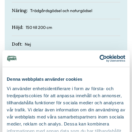
Trädgårdsgödsel och naturgödsel
Näring:
150 till 200 cm
Höjd:
Nej
Doft:
Nej
Vintergrön:
Planteringsjord och trädgårdsjord
Jordprodukter:
Denna webbplats använder cookies
Vi använder enhetsidentifierare i form av första- och
Brett och yvigt, brett upprättväxande och
tredjepartscokies för att anpassa innehåll och annonser,
Växtsätt:
storvuxet
tillhandahålla funktioner för sociala medier och analysera
vår trafik. Vi delar även information om din användning av
Juli-september (JAS-perioden) och på
vår webbplats med våra samarbetspartners inom sociala
Beskärningstid:
vårvintern
medier, reklam och analys. Dessa kan kombinera
informationen med annan data som du har tillhandahållit