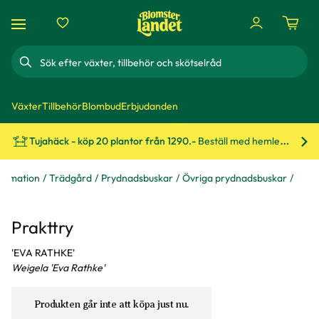
Sök
Växter
Tillbehör
Blombud
Erbjudanden
Tujahäck - köp 20 plantor från 1290.-
Beställ med hemleverans!
Bes
formation
Trädgård
Prydnadsbuskar
Övriga prydnadsbuskar
Prakttry
'EVA RATHKE'
Weigela 'Eva Rathke'
Produkten går inte att köpa just nu.