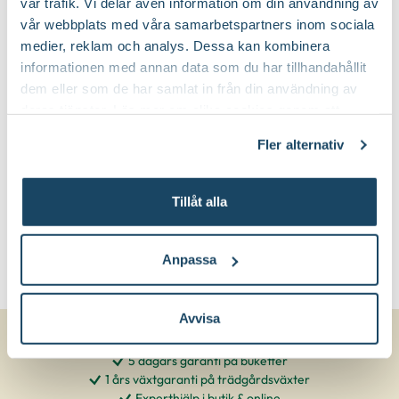
vår trafik. Vi delar även information om din användning av
vår webbplats med våra samarbetspartners inom sociala
Upprätt och kraftigt
Växtsätt:
medier, reklam och analys. Dessa kan kombinera
informationen med annan data som du har tillhandahållit
dem eller som de har samlat in från din användning av
På vårvintern
Beskärningstid:
deras tjänster. Läs mer om olika cookies genom att
klicka på länken 'Fler alternativ'."
Beskär 1-2 knoppar över förra årets
Fler alternativ
Beskärningssätt:
beskärningsnivå
Tillåt alla
Anpassa
Avvisa
5 dagars garanti på buketter
1 års växtgaranti på trädgårdsväxter
Experthjälp i butik & online