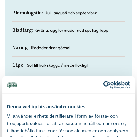
Juli, augusti och september
Blomningstid:
Gröna, äggformade med spetsig topp
Bladfärg:
Rododendrongödsel
Näring:
Sol till halvskugga / medelfuktigt
Läge:
120 till 165 cm
Höjd:
Nej
Doft:
Denna webbplats använder cookies
Vi använder enhetsidentifierare i form av första- och
Nej
Vintergrön:
tredjepartscokies för att anpassa innehåll och annonser,
tillhandahålla funktioner för sociala medier och analysera
Blåbärsjord och rododendronjord
Jordprodukter: