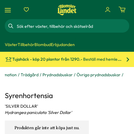
Sök
Växter
Tillbehör
Blombud
Erbjudanden
Tujahäck - köp 20 plantor från 1290.-
Beställ med hemleverans!
Bes
formation
Trädgård
Prydnadsbuskar
Övriga prydnadsbuskar
Syrenhortensia
'SILVER DOLLAR'
Hydrangea paniculata 'Silver Dollar'
Produkten går inte att köpa just nu.