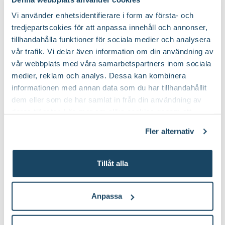
100 till 150 cm
Höjd:
Vi använder enhetsidentifierare i form av första- och
tredjepartscokies för att anpassa innehåll och annonser,
Nej
Doft:
tillhandahålla funktioner för sociala medier och analysera
vår trafik. Vi delar även information om din användning av
vår webbplats med våra samarbetspartners inom sociala
Nej
Vintergrön:
medier, reklam och analys. Dessa kan kombinera
informationen med annan data som du har tillhandahållit
Blåbärsjord och rododendronjord
Jordprodukter:
dem eller som de har samlat in från din användning av
deras tjänster. Läs mer om olika cookies genom att
klicka på länken 'Fler alternativ'."
Frodigt, rundat och buskigt
Växtsätt:
Fler alternativ
På våren
Beskärningstid:
Tillåt alla
Beskär 1-2 knoppar över förra årets
Beskärningssätt:
beskärningsnivå
Anpassa