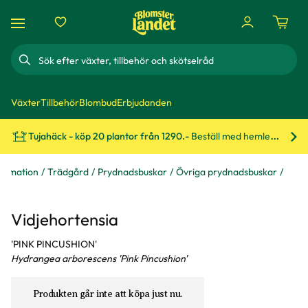
Sök
Växter
Tillbehör
Blombud
Erbjudanden
Tujahäck - köp 20 plantor från 1290.-
Beställ med hemleverans!
Bes
formation
Trädgård
Prydnadsbuskar
Övriga prydnadsbuskar
Vidjehortensia
'PINK PINCUSHION'
Hydrangea arborescens 'Pink Pincushion'
Produkten går inte att köpa just nu.