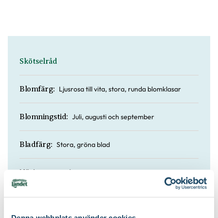
Skötselråd
Ljusrosa till vita, stora, runda blomklasar
Blomfärg:
Juli, augusti och september
Blomningstid:
Stora, gröna blad
Bladfärg:
Trädgårdsgödsel och naturgödsel
Näring:
Sol till halvskugga / medelfuktigt
Läge:
Denna webbplats använder cookies