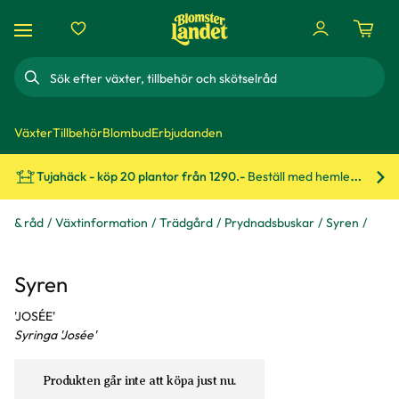
Sök
Växter
Tillbehör
Blombud
Erbjudanden
Tujahäck - köp 20 plantor från 1290.-
Beställ med hemleverans!
Bes
ps & råd
Växtinformation
Trädgård
Prydnadsbuskar
Syren
Syren
'JOSÉE'
Syringa 'Josée'
Produkten går inte att köpa just nu.