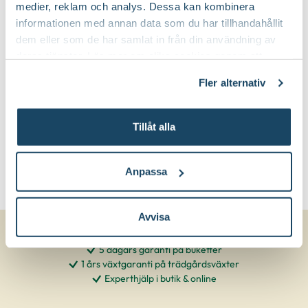
medier, reklam och analys. Dessa kan kombinera
informationen med annan data som du har tillhandahållit
Juli-september (JAS-perioden)
Beskärningstid:
dem eller som de har samlat in från din användning av
deras tjänster. Läs mer om olika cookies genom att
Gallra ut äldre grenar från basen
Beskärningssätt:
klicka på länken 'Fler alternativ'."
Fler alternativ
Tillåt alla
Anpassa
Avvisa
5 dagars garanti på buketter
1 års växtgaranti på trädgårdsväxter
Experthjälp i butik & online