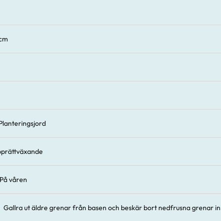
 cm
Planteringsjord
pprättväxande
På våren
Gallra ut äldre grenar från basen och beskär bort nedfrusna grenar in ti