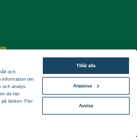
ida
Tillåt alla
håll och
en information om
Anpassa
 och analys.
om de har
 på länken 'Fler
Avvisa