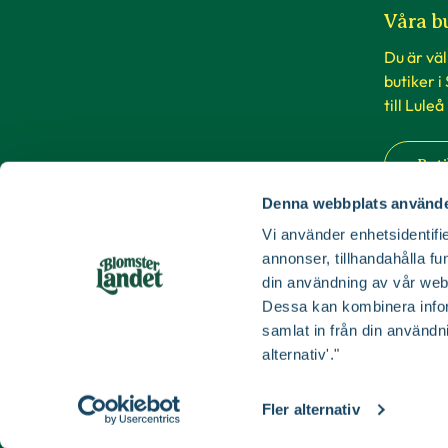
Våra b
Du är vä
butiker i
till Luleå
Buti
Denna webbplats använde
Vi använder enhetsidentifie
annonser, tillhandahålla fu
din användning av vår web
Dessa kan kombinera infor
samlat in från din användn
alternativ'."
Fler alternativ