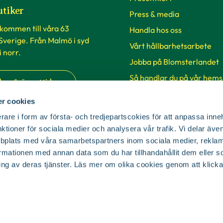
utiker
Press & media
lkommen till våra 63
Handla hos oss
 Sverige. Från Malmö i syd
Vårt hållbarhetsarbete
 i norr.
Jobba på Blomsterlandet
Så handlar du på vår hems
ker & öppettider
SKUD
r cookies
rare i form av första- och tredjepartscokies för att anpassa inne
Cookie-inställningar
nktioner för sociala medier och analysera vår trafik. Vi delar äv
bplats med våra samarbetspartners inom sociala medier, reklam
mationen med annan data som du har tillhandahållit dem eller s
ing av deras tjänster. Läs mer om olika cookies genom att klicka
© Copyright Blomsterlandet 2025
Cookies
Integritetspolicy
Dataskydd
Tillgänglighet