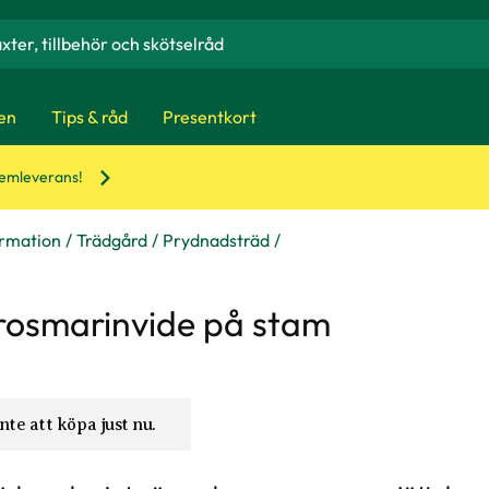
en
Tips & råd
Presentkort
hemleverans!
ormation
Trädgård
Prydnadsträd
rosmarinvide på stam
nte att köpa just nu.