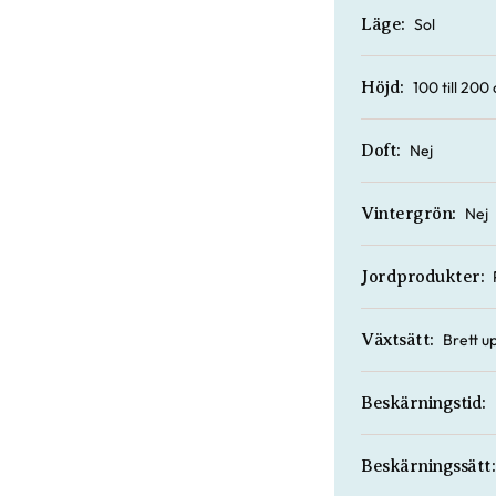
Sol
Läge:
100 till 200
Höjd:
Nej
Doft:
Nej
Vintergrön:
Jordprodukter:
Brett u
Växtsätt:
Beskärningstid:
Beskärningssätt: