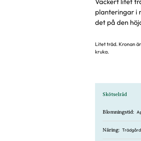
Vackert litet 
planteringar i 
det på den höj
Litet träd. Kronan 
kruka.
Skötselråd
Ap
Blomningstid:
Trädgård
Näring: