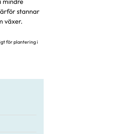
 i mindre
därför stannar
m växer.
t för plantering i