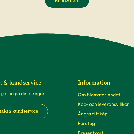
Bli medlem
t & kundservice
Information
 gärna på dina frågor.
Om Blomsterlandet
Köp- och leveransvillkor
takta kundservice
Ångra ditt köp
Företag
Presentkort