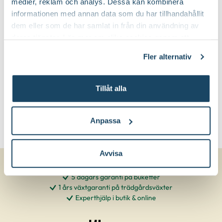
medier, reklam och analys. Dessa kan kombinera
informationen med annan data som du har tillhandahållit
Gallra ut äldre grenar på olika höjder
dem eller som de har samlat in från din användning av
och beskär bort nedfrusna grenar in
Beskärningssätt:
deras tjänster. Läs mer om olika cookies genom att
till frisk ved
klicka på länken 'Fler alternativ'."
Fler alternativ
Tillåt alla
Anpassa
Avvisa
5 dagars garanti på buketter
1 års växtgaranti på trädgårdsväxter
Experthjälp i butik & online