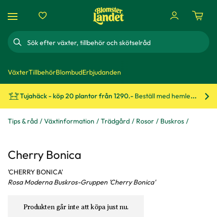
Sök
Växter
Tillbehör
Blombud
Erbjudanden
Tujahäck - köp 20 plantor från 1290.-
Beställ med hemleverans!
Bes
Tips & råd
Växtinformation
Trädgård
Rosor
Buskros
Cherry Bonica
'CHERRY BONICA'
Rosa Moderna Buskros-Gruppen 'Cherry Bonica'
Produkten går inte att köpa just nu.