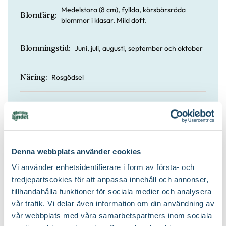
Medelstora (8 cm), fyllda, körsbärsröda
Blomfärg:
blommor i klasar. Mild doft.
Juni, juli, augusti, september och oktober
Blomningstid:
Rosgödsel
Näring:
50 till 70 cm
Höjd:
Ja
Doft:
Denna webbplats använder cookies
Rosjord
Jordprodukter:
Vi använder enhetsidentifierare i form av första- och
tredjepartscokies för att anpassa innehåll och annonser,
tillhandahålla funktioner för sociala medier och analysera
Brett upprättväxande och tätt
Växtsätt:
vår trafik. Vi delar även information om din användning av
vår webbplats med våra samarbetspartners inom sociala
På våren
Beskärningstid: