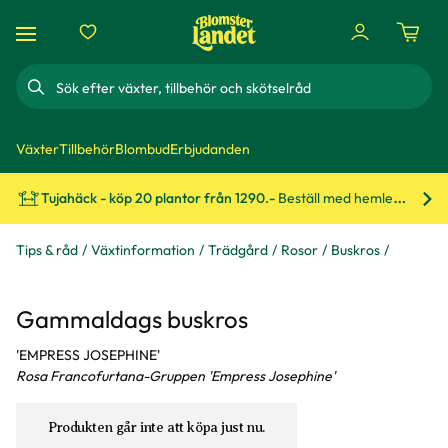
Sök
Växter
Tillbehör
Blombud
Erbjudanden
Tujahäck - köp 20 plantor från 1290.-
Beställ med hemleverans!
Bes
Tips & råd
Växtinformation
Trädgård
Rosor
Buskros
Gammaldags buskros
'EMPRESS JOSEPHINE'
Rosa Francofurtana-Gruppen 'Empress Josephine'
Produkten går inte att köpa just nu.