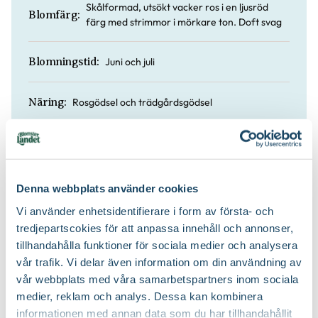
Skålformad, utsökt vacker ros i en ljusröd
Blomfärg:
färg med strimmor i mörkare ton. Doft svag
Juni och juli
Blomningstid:
Rosgödsel och trädgårdsgödsel
Näring:
120 till 150 cm
Höjd:
Rosjord
Jordprodukter:
Denna webbplats använder cookies
Vi använder enhetsidentifierare i form av första- och
Buske eller mindre flerstammigt träd och
tredjepartscokies för att anpassa innehåll och annonser,
Växtsätt:
frodigt
tillhandahålla funktioner för sociala medier och analysera
vår trafik. Vi delar även information om din användning av
På våren
Beskärningstid:
vår webbplats med våra samarbetspartners inom sociala
medier, reklam och analys. Dessa kan kombinera
informationen med annan data som du har tillhandahållit
Gallra ut äldre grenar från basen och