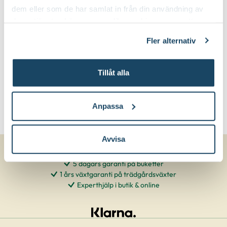
Beskärningssätt:
dem eller som de har samlat in från din användning av
gallra ut äldre grenar på olika höjder
deras tjänster. Läs mer om olika cookies genom att
klicka på länken 'Fler alternativ'."
Fler alternativ
Tillåt alla
Anpassa
Avvisa
5 dagars garanti på buketter
1 års växtgaranti på trädgårdsväxter
Experthjälp i butik & online