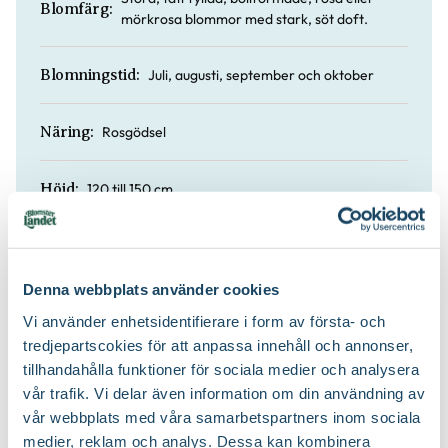
Blomfärg:
mörkrosa blommor med stark, söt doft.
Juli, augusti, september och oktober
Blomningstid:
Rosgödsel
Näring:
120 till 150 cm
Höjd:
Ja
Doft:
Denna webbplats använder cookies
Rosjord
Jordprodukter:
Vi använder enhetsidentifierare i form av första- och
tredjepartscokies för att anpassa innehåll och annonser,
Buskigt
Växtsätt:
tillhandahålla funktioner för sociala medier och analysera
vår trafik. Vi delar även information om din användning av
På våren
Beskärningstid:
vår webbplats med våra samarbetspartners inom sociala
medier, reklam och analys. Dessa kan kombinera