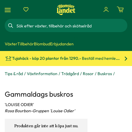
Sök
Växter
Tillbehör
Blombud
Erbjudanden
Tujahäck - köp 20 plantor från 1290.-
Beställ med hemleverans!
Bes
Tips & råd
Växtinformation
Trädgård
Rosor
Buskros
Gammaldags buskros
'LOUISE ODIER'
Rosa Bourbon-Gruppen 'Louise Odier'
Produkten går inte att köpa just nu.