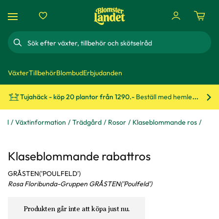
Sök
Växter
Tillbehör
Blombud
Erbjudanden
Tujahäck - köp 20 plantor från 1290.-
Beställ med hemleverans!
Bes
råd
Växtinformation
Trädgård
Rosor
Klaseblommande ros
Klaseblommande rabattros
GRÅSTEN('POULFELD')
Rosa Floribunda-Gruppen GRÅSTEN('Poulfeld')
Produkten går inte att köpa just nu.