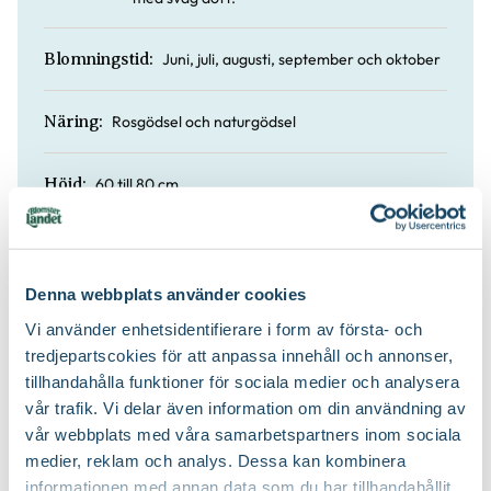
Juni, juli, augusti, september och oktober
Blomningstid:
Rosgödsel och naturgödsel
Näring:
60 till 80 cm
Höjd:
Ja
Doft:
Denna webbplats använder cookies
Rosjord
Jordprodukter:
Vi använder enhetsidentifierare i form av första- och
tredjepartscokies för att anpassa innehåll och annonser,
Buskigt och upprätt
Växtsätt:
tillhandahålla funktioner för sociala medier och analysera
vår trafik. Vi delar även information om din användning av
På våren
Beskärningstid:
vår webbplats med våra samarbetspartners inom sociala
medier, reklam och analys. Dessa kan kombinera
informationen med annan data som du har tillhandahållit