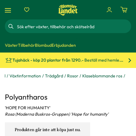
Sök
Växter
Tillbehör
Blombud
Erbjudanden
Tujahäck - köp 20 plantor från 1290.-
Beställ med hemleverans!
Bes
råd
Växtinformation
Trädgård
Rosor
Klaseblommande ros
Polyantharos
'HOPE FOR HUMANITY'
Rosa (Moderna Buskros-Gruppen) 'Hope for humanity'
Produkten går inte att köpa just nu.