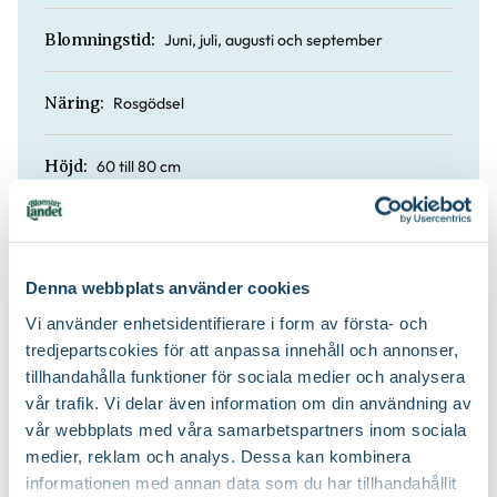
Juni, juli, augusti och september
Blomningstid:
Rosgödsel
Näring:
60 till 80 cm
Höjd:
Ja
Doft:
Denna webbplats använder cookies
Rosjord
Jordprodukter:
Vi använder enhetsidentifierare i form av första- och
tredjepartscokies för att anpassa innehåll och annonser,
Buskigt och brett marktäckande
Växtsätt:
tillhandahålla funktioner för sociala medier och analysera
vår trafik. Vi delar även information om din användning av
På våren
Beskärningstid:
vår webbplats med våra samarbetspartners inom sociala
medier, reklam och analys. Dessa kan kombinera
Beskär ner till ca 10-15 cm över
informationen med annan data som du har tillhandahållit
Beskärningssätt: