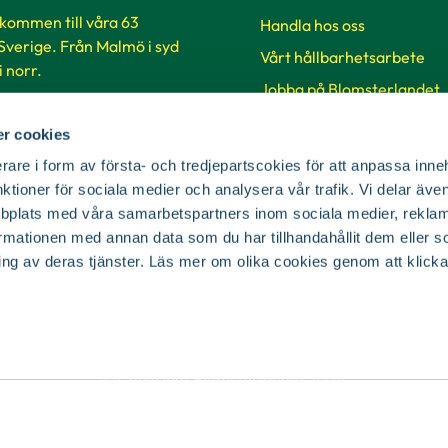
lkommen till våra 63
Handla hos oss
 Sverige. Från Malmö i syd
Vårt hållbarhetsarbete
 i norr.
Jobba på Blomsterlandet
Så handlar du på vår hems
ker & öppettider
r cookies
SKUD
rare i form av första- och tredjepartscokies för att anpassa inne
nktioner för sociala medier och analysera vår trafik. Vi delar äv
Cookie-inställningar
bplats med våra samarbetspartners inom sociala medier, reklam
mationen med annan data som du har tillhandahållit dem eller s
ing av deras tjänster. Läs mer om olika cookies genom att klicka
© Copyright Blomsterlandet 2025
Cookies
Integritetspolicy
Dataskydd
Tillgänglighet