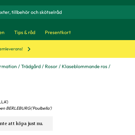
en
Tips & råd
Presentkort
hemleverans!
ormation
Trädgård
Rosor
Klaseblommande ros
LA')
en BERLEBURG('Poulbella')
nte att köpa just nu.