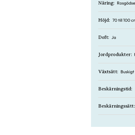
Rosgödse
Näring:
70 till 100 c
Höjd:
Ja
Doft:
Jordprodukter:
Buskigt
Växtsätt:
Beskärningstid:
Beskärningssätt: