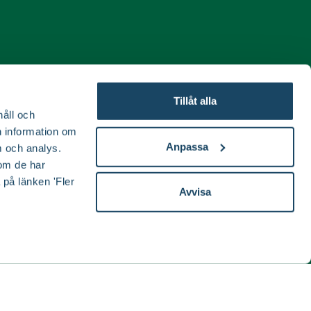
ida
Tillåt alla
håll och
en information om
Anpassa
 och analys.
om de har
 på länken 'Fler
Avvisa