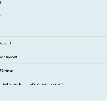
l
m
Rosjord
 och upprätt
På våren
Beskär ner till ca 10-15 cm över marknivå