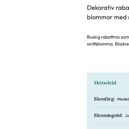
Dekorativ raba
blommor med m
Buskig rabattros som 
snittblomma. Bladve
Skötselråd
Medels
Blomfärg:
Ju
Blomningstid: