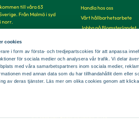
lkommen till våra 63
Handla hos oss
 Sverige. Från Malmö i syd
Vårt hållbarhetsarbete
 i norr.
Jobba på Blomsterlandet
Så handlar du på vår hems
ker & öppettider
r cookies
SKUD
rare i form av första- och tredjepartscokies för att anpassa inne
nktioner för sociala medier och analysera vår trafik. Vi delar äv
Cookie-inställningar
bplats med våra samarbetspartners inom sociala medier, reklam
mationen med annan data som du har tillhandahållit dem eller s
ing av deras tjänster. Läs mer om olika cookies genom att klicka
© Copyright Blomsterlandet 2025
Cookies
Integritetspolicy
Dataskydd
Tillgänglighet