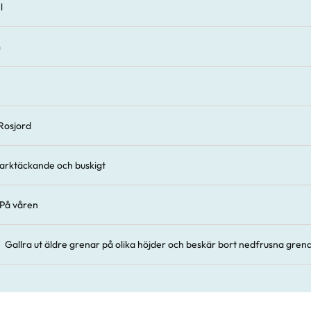
l
m
Rosjord
arktäckande och buskigt
På våren
Gallra ut äldre grenar på olika höjder och beskär bort nedfrusna grenar i