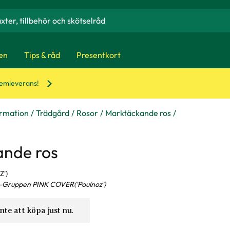
en
Tips & råd
Presentkort
hemleverans!
ormation
Trädgård
Rosor
Marktäckande ros
nde ros
')
-Gruppen PINK COVER('Poulnoz')
nte att köpa just nu.