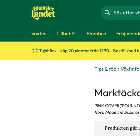
Sök
Växter
Tillbehör
Blombud
Erbjudand
Tujahäck - köp 20 plantor från 1290.-
Beställ med 
Tips & råd
Växtinf
Marktäcka
PINK COVER('POULNOZ
Rosa Moderna Buskros
Produkten går i