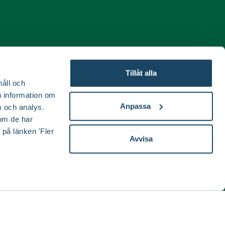
ida
Tillåt alla
håll och
en information om
Anpassa
 och analys.
om de har
 på länken 'Fler
Avvisa