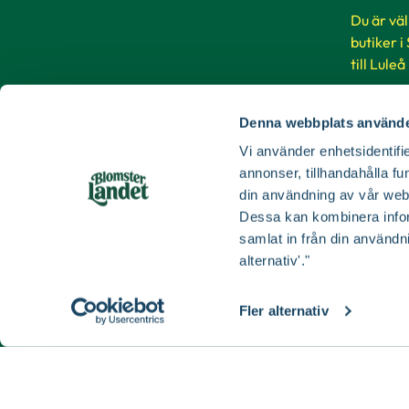
Du är vä
butiker i
till Luleå
Buti
Denna webbplats använde
Vi använder enhetsidentifie
annonser, tillhandahålla fu
din användning av vår web
Dessa kan kombinera infor
samlat in från din användn
alternativ'."
Fler alternativ