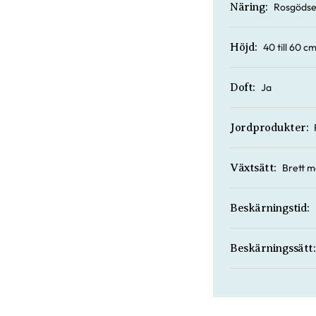
Rosgödse
Näring:
40 till 60 c
Höjd:
Ja
Doft:
Jordprodukter:
Brett m
Växtsätt:
Beskärningstid:
Beskärningssätt: