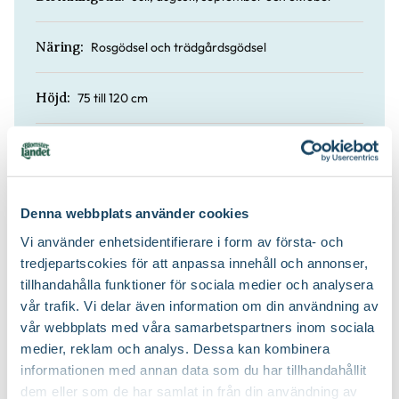
Rosgödsel och trädgårdsgödsel
Näring:
75 till 120 cm
Höjd:
Ja
Doft:
Rosjord
Jordprodukter:
Denna webbplats använder cookies
Vi använder enhetsidentifierare i form av första- och
Upprätt vasformigt
Växtsätt:
tredjepartscokies för att anpassa innehåll och annonser,
tillhandahålla funktioner för sociala medier och analysera
På våren
Beskärningstid:
vår trafik. Vi delar även information om din användning av
vår webbplats med våra samarbetspartners inom sociala
medier, reklam och analys. Dessa kan kombinera
Beskär ner till ca 10-15 cm över
Beskärningssätt:
marknivå
informationen med annan data som du har tillhandahållit
dem eller som de har samlat in från din användning av