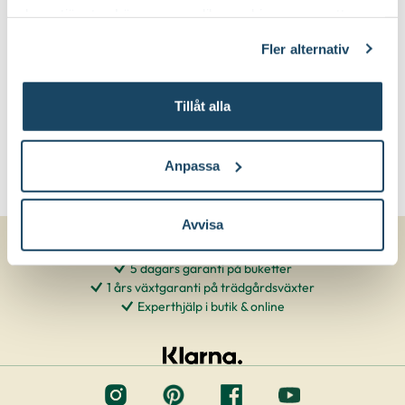
deras tjänster. Läs mer om olika cookies genom att
klicka på länken 'Fler alternativ'."
Fler alternativ
Tillåt alla
Anpassa
Avvisa
5 dagars garanti på buketter
1 års växtgaranti på trädgårdsväxter
Experthjälp i butik & online