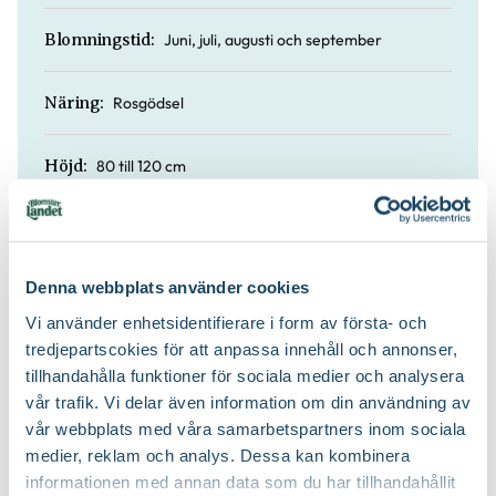
Juni, juli, augusti och september
Blomningstid:
Rosgödsel
Näring:
80 till 120 cm
Höjd:
Ja
Doft:
Denna webbplats använder cookies
Rosjord
Jordprodukter:
Vi använder enhetsidentifierare i form av första- och
tredjepartscokies för att anpassa innehåll och annonser,
Upprätt
Växtsätt:
tillhandahålla funktioner för sociala medier och analysera
vår trafik. Vi delar även information om din användning av
På våren
Beskärningstid:
vår webbplats med våra samarbetspartners inom sociala
medier, reklam och analys. Dessa kan kombinera
Beskär ner till ca 10-15 cm över
informationen med annan data som du har tillhandahållit
Beskärningssätt: