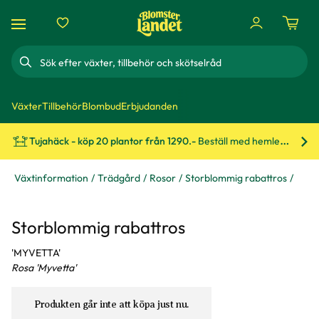
Sök
Växter
Tillbehör
Blombud
Erbjudanden
Tujahäck - köp 20 plantor från 1290.-
Beställ med hemleverans!
Bes
åd
Växtinformation
Trädgård
Rosor
Storblommig rabattros
Storblommig rabattros
'MYVETTA'
Rosa 'Myvetta'
Produkten går inte att köpa just nu.