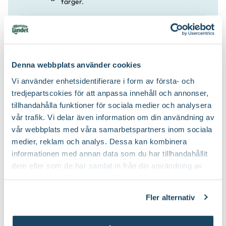
färger.
Långtidsverkande näring och flytande
Näring:
trädgårdsnäring
Denna webbplats använder cookies
Yrkesodlarjord
Jordprodukter:
Vi använder enhetsidentifierare i form av första- och
tredjepartscokies för att anpassa innehåll och annonser,
Frodigt och upprätt
Växtsätt:
tillhandahålla funktioner för sociala medier och analysera
vår trafik. Vi delar även information om din användning av
vår webbplats med våra samarbetspartners inom sociala
medier, reklam och analys. Dessa kan kombinera
informationen med annan data som du har tillhandahållit
dem eller som de har samlat in från din användning av
deras tjänster. Läs mer om olika cookies genom att
klicka på länken 'Fler alternativ'."
Fler alternativ