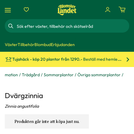
Sök
Växter
Tillbehör
Blombud
Erbjudanden
Tujahäck - köp 20 plantor från 1290.-
Beställ med hemleverans!
Bes
formation
Trädgård
Sommarplantor
Övriga sommarplantor
Dvärgzinnia
Zinnia angustifolia
Produkten går inte att köpa just nu.