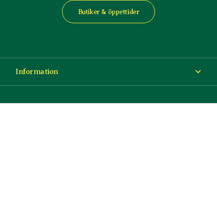
Butiker & öppettider
Information
Om Blomsterlandet
Köp- och leveransvillkor
Ångra ditt köp
© Copyright Blomsterlandet 2025
Företag
Cookies
Integritetspolicy
Dataskydd
Tillgänglighet
Presentkort
Press & media