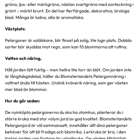
gröna, ljus- eller mörkgröna, nästan svartgröna med zonteckning i
grönt – mörkt brunt. En del har flerfärgade, dekorativa, brokiga
blad. Många är ludna, alla är aromatiska.
Växtplats
:
Pelargoner är solälskare, blir finast på solig, lite lugn plats. Dubbla
sorter bör skyddas mot regn, som kan få blommorna att ruttna.
Vatten och näring,
Håll jorden lätt fuktig – men hellre lite torr än blöt. Om jorden inte
är långtidsgödslad, häller du Blomsterlandets Pelargonnäring i
vattnet ända till hösten. Undvik kväverik näring, som ger växten
mer blad än blommor.
Hur du gör sedan:
De nyinköpta pelargonerna du ska ha utomhus, planterar du i
större kruka med stor volym jord av god kvalitet. Blomsterlandets
Pelargonjord är väl sammansatt, innehåller allt dina pelargoner
behöver för att bli frodiga och blomrika. Lerkruka är bra, i den
torkar jorden upp fortare än i plastkruka. Ge växten tillräckligt