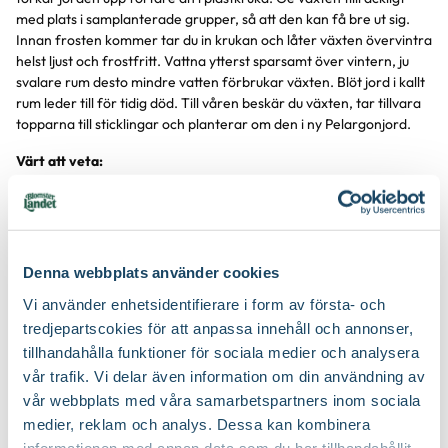
med plats i samplanterade grupper, så att den kan få bre ut sig.
Innan frosten kommer tar du in krukan och låter växten övervintra
helst ljust och frostfritt. Vattna ytterst sparsamt över vintern, ju
svalare rum desto mindre vatten förbrukar växten. Blöt jord i kallt
rum leder till för tidig död. Till våren beskär du växten, tar tillvara
topparna till sticklingar och planterar om den i ny Pelargonjord.
Värt att veta:
Den pelargon, som odlades först i vårt land var bollpelargon, året
var 1690. Den togs hit från Botaniska trädgården i Leiden. Vi var
tidiga! Sorterna av zonalpelargon är nu tusentals. Många är
gamla, har levt vidare med generationerna, andra är nyare och
Denna webbplats använder cookies
nya kommer årligen. Till för bara några decennier sedan
förökades alla zonalpelargoner vegetativt men nu fröförökas en
Vi använder enhetsidentifierare i form av första- och
hel del med gott resultat. Putsade toppar sticker du i såjord med
tredjepartscokies för att anpassa innehåll och annonser,
ett centimetertjockt skikt av sand överst, som hindrar dem från att
tillhandahålla funktioner för sociala medier och analysera
ruttna. Täck dem med ett papper, tills de rotat. Då planterar du
vår trafik. Vi delar även information om din användning av
dem i kruka och Blomsterlandets Pelargonjord. Toppa dem en
vår webbplats med våra samarbetspartners inom sociala
gång för att få buskigare växt. Intresset för zonalpelargoner är i
medier, reklam och analys. Dessa kan kombinera
sanning stort, det finns särskilda ”sällskap”, där man byter både
informationen med annan data som du har tillhandahållit