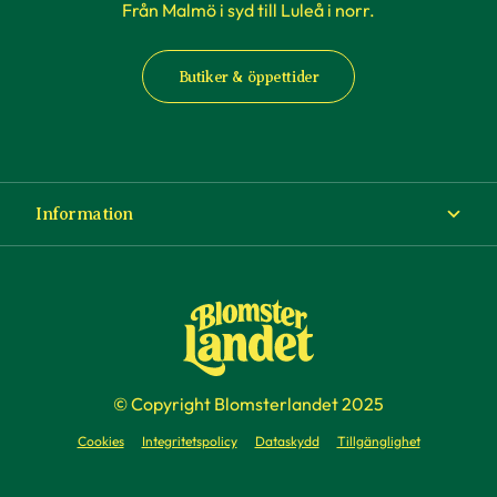
Från Malmö i syd till Luleå i norr.
Butiker & öppettider
Information
Om Blomsterlandet
Köp- och leveransvillkor
Ångra ditt köp
© Copyright Blomsterlandet 2025
Företag
Cookies
Integritetspolicy
Dataskydd
Tillgänglighet
Presentkort