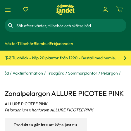
Sök
Växter
Tillbehör
Blombud
Erbjudanden
Tujahäck - köp 20 plantor från 1290.-
Beställ med hemleverans!
Bes
& råd
Växtinformation
Trädgård
Sommarplantor
Pelargon
Zonalpelargon ALLURE PICOTEE PINK
ALLURE PICOTEE PINK
Pelargonium x hortorum ALLURE PICOTEE PINK
Produkten går inte att köpa just nu.