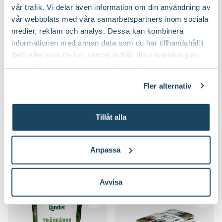
vår trafik. Vi delar även information om din användning av
vår webbplats med våra samarbetspartners inom sociala
medier, reklam och analys. Dessa kan kombinera
informationen med annan data som du har tillhandahållit
dem eller som de har samlat in från din användning av
deras tjänster. Läs mer om olika cookies genom att
klicka på länken 'Fler alternativ'."
Fler alternativ
Barkduk
Bärnät
Blomsterlandet
Blomsterlandet
Finns i flera varianter
Tillåt alla
99
:-
199
:-
Från
Välj butik
Välj butik
Anpassa
Online
I lager
Online
I lager
Till Produkten
Till Produkten
till Barkduk produktsida
till Bärnät produkt
Avvisa