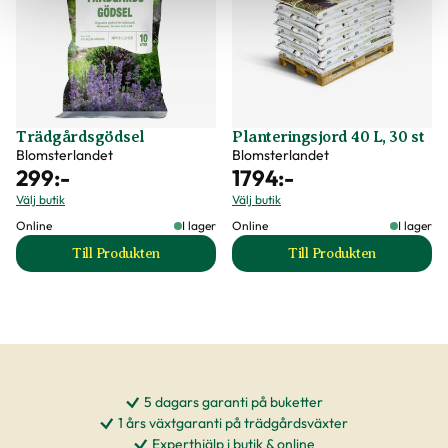
Trädgårdsgödsel
Planteringsjord 40 L, 30 st
Blomsterlandet
Blomsterlandet
299
:-
1794
:-
Välj butik
Välj butik
Online
I lager
Online
I lager
Till Produkten
Till Produkten
till Trädgårdsgödsel produktsida
till Planteringsjord
5 dagars garanti på buketter
1 års växtgaranti på trädgårdsväxter
Experthjälp i butik & online