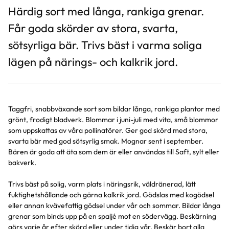
Härdig sort med långa, rankiga grenar.
Får goda skörder av stora, svarta,
sötsyrliga bär. Trivs bäst i varma soliga
lägen på närings- och kalkrik jord.
Taggfri, snabbväxande sort som bildar långa, rankiga plantor med
grönt, frodigt bladverk. Blommar i juni-juli med vita, små blommor
som uppskattas av våra pollinatörer. Ger god skörd med stora,
svarta bär med god sötsyrlig smak. Mognar sent i september.
Bären är goda att äta som dem är eller användas till Saft, sylt eller
bakverk.
Trivs bäst på solig, varm plats i näringsrik, väldränerad, lätt
fuktighetshållande och gärna kalkrik jord. Gödslas med kogödsel
eller annan kvävefattig gödsel under vår och sommar. Bildar långa
grenar som binds upp på en spaljé mot en södervägg. Beskärning
görs varje år efter skörd eller under tidig vår. Beskär bort alla