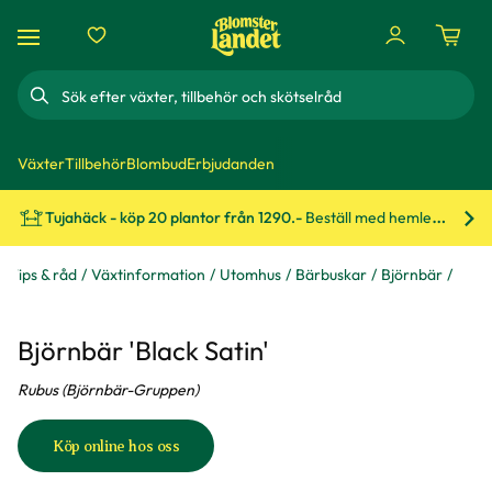
Sök
Växter
Tillbehör
Blombud
Erbjudanden
Tujahäck - köp 20 plantor från 1290.-
Beställ med hemleverans!
Bes
Tips & råd
Växtinformation
Utomhus
Bärbuskar
Björnbär
Björnbär 'Black Satin'
Rubus (Björnbär-Gruppen)
Köp online hos oss