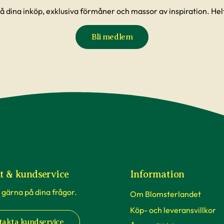
å dina inköp, exklusiva förmåner och massor av inspiration. Helt
Bli medlem
t & kundservice
Information
 gärna på dina frågor.
Om Blomsterlandet
Köp- och leveransvillkor
takta kundservice