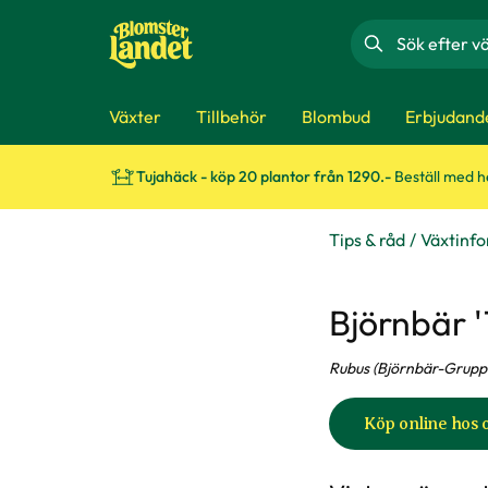
Sök
Växter
Tillbehör
Blombud
Erbjudand
Tujahäck - köp 20 plantor från 1290.-
Beställ med 
Tips & råd
Växtinf
Björnbär 
Rubus (Björnbär-Grupp
Köp online hos 