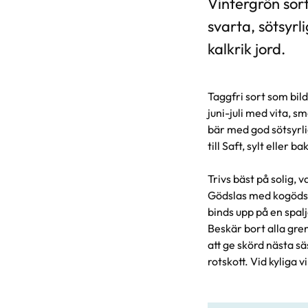
Vintergrön sort
svarta, sötsyrl
kalkrik jord.
Taggfri sort som bil
juni-juli med vita, 
bär med god sötsyrl
till Saft, sylt eller b
Trivs bäst på solig, 
Gödslas med kogödse
binds upp på en spal
Beskär bort alla gre
att ge skörd nästa s
rotskott. Vid kyliga 