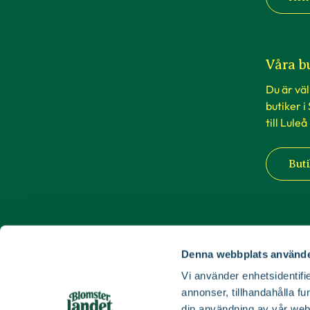
Våra b
Du är vä
butiker i
till Luleå
Buti
Denna webbplats använde
Vi använder enhetsidentifie
annonser, tillhandahålla fu
din användning av vår web