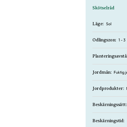
Skötselråd
Sol
Läge:
1 - 3
Odlingszon:
Planteringsavstå
Fuktig j
Jordmån:
Jordprodukter:
Beskärningssätt:
Beskärningstid: