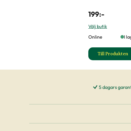
199
:-
Välj butik
Online
I l
Till Produkten
till Bar
5 dagars garant