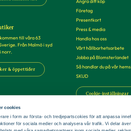
Ångra ditt köp
Företag
Presentkort
utiker
Press & media
lkommen till våra 63
Handla hos oss
 Sverige. Från Malmö i syd
Vårt hållbarhetsarbete
 i norr.
Jobba på Blomsterlandet
Så handlar du på vår hems
ker & öppettider
SKUD
Cookie-inställningar
r cookies
rare i form av första- och tredjepartscokies för att anpassa inne
nktioner för sociala medier och analysera vår trafik. Vi delar äv
bplats med våra samarbetspartners inom sociala medier, reklam