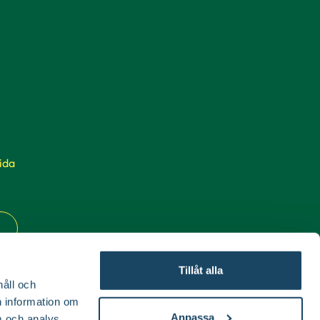
ida
Tillåt alla
håll och
en information om
Anpassa
 och analys.