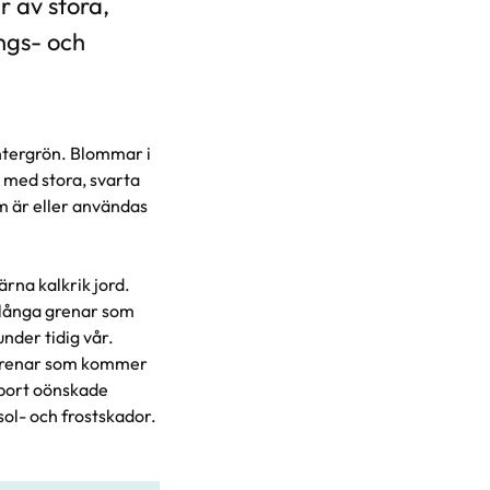
r av stora,
ings- och
intergrön. Blommar i
d med stora, svarta
m är eller användas
ärna kalkrik jord.
 långa grenar som
nder tidig vår.
rsgrenar som kommer
p bort oönskade
sol- och frostskador.