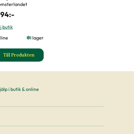
omsterlandet
794
:-
j butik
line
I lager
Till Produkten
sel produktsida
till Planteringsjord 40 L, 30 st produktsida
älp i butik & online