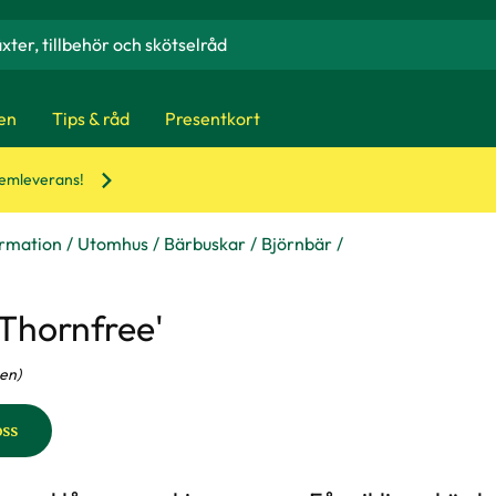
en
Tips & råd
Presentkort
hemleverans!
ormation
Utomhus
Bärbuskar
Björnbär
'Thornfree'
en)
oss