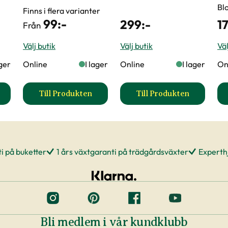
Bl
Finns i flera varianter
99
:-
299
:-
1
Från
Välj butik
Välj butik
Väl
ager
Online
I lager
Online
I lager
On
Till Produkten
Till Produkten
kduk produktsida
till Bärnät produktsida
till Trädgårdsgöd
i på buketter
1 års växtgaranti på trädgårdsväxter
Experthj
Bli medlem i vår kundklubb