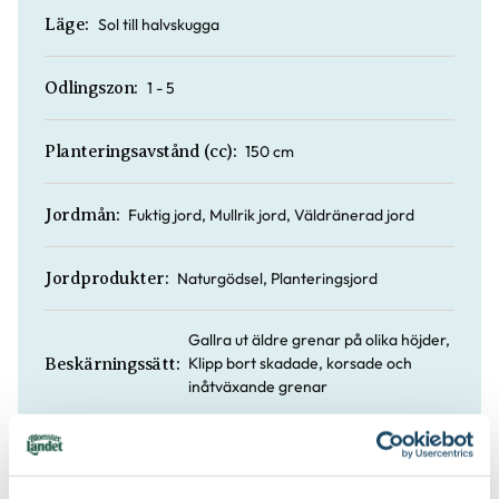
Sol till halvskugga
Läge:
1 - 5
Odlingszon:
150 cm
Planteringsavstånd (cc):
Fuktig jord, Mullrik jord, Väldränerad jord
Jordmån:
Naturgödsel, Planteringsjord
Jordprodukter:
Gallra ut äldre grenar på olika höjder,
Klipp bort skadade, korsade och
Beskärningssätt:
inåtväxande grenar
På vårvintern
Beskärningstid: