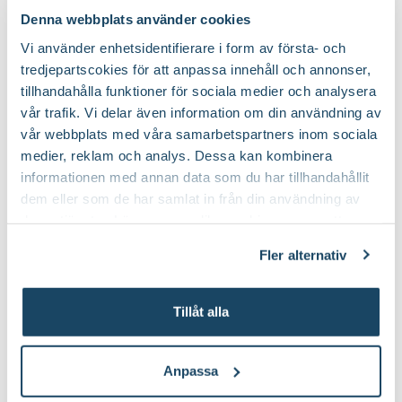
Juli
Mognadstid:
Denna webbplats använder cookies
Vi använder enhetsidentifierare i form av första- och
Ingen förvaring/äts direkt
Fruktförvaring:
tredjepartscokies för att anpassa innehåll och annonser,
tillhandahålla funktioner för sociala medier och analysera
vår trafik. Vi delar även information om din användning av
vår webbplats med våra samarbetspartners inom sociala
medier, reklam och analys. Dessa kan kombinera
Köp till för ett lyckat resultat
informationen med annan data som du har tillhandahållit
dem eller som de har samlat in från din användning av
deras tjänster. Läs mer om olika cookies genom att
klicka på länken 'Fler alternativ'."
Fler alternativ
Tillåt alla
Anpassa
Barkduk
Bärnät
Blomsterlandet
Blomsterlandet