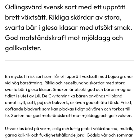
Odlingsvärd svensk sort med ett upprätt,
brett växtsätt. Rikliga skördar av stora,
svarta bär i glesa klasar med utsökt smak.
God motståndskraft mot mjöldagg och
gallkvalster.
En mycket frisk sort som får ett upprätt växtsätt med böjda grenar
vid hög bärsättning. Riklig och regelbundna skördar med stora,
svarta bär i glesa klasar. Smaken är utsökt god och bären mognar
tidigt i slutet av juli. De C-vitaminrika bären används till bland
annat; sylt, saft, paj och bakverk, är även god att äta färsk. Friskt,
doftande bladverk som kan plockas tidigt på våren och torkas till
te. Sorten har god motståndskraft mot mjöldagg och gallkvalster.
Utvecklas bäst på varm, solig och luftig plats i väldränerad, mullrik,
gärna kalkrik och fuktighetshållande jord. Gödsla vår och sommar