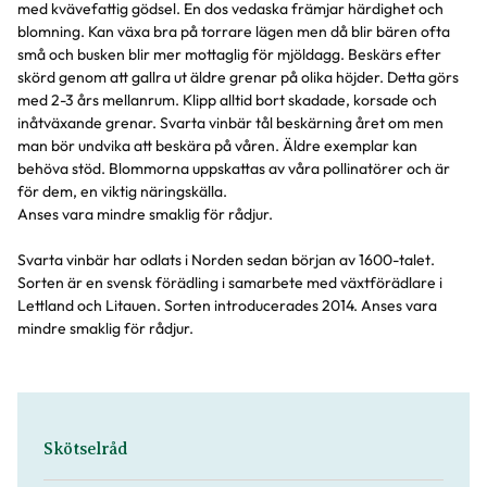
med kvävefattig gödsel. En dos vedaska främjar härdighet och
blomning. Kan växa bra på torrare lägen men då blir bären ofta
små och busken blir mer mottaglig för mjöldagg. Beskärs efter
skörd genom att gallra ut äldre grenar på olika höjder. Detta görs
med 2-3 års mellanrum. Klipp alltid bort skadade, korsade och
inåtväxande grenar. Svarta vinbär tål beskärning året om men
man bör undvika att beskära på våren. Äldre exemplar kan
behöva stöd. Blommorna uppskattas av våra pollinatörer och är
för dem, en viktig näringskälla.
Anses vara mindre smaklig för rådjur.
Svarta vinbär har odlats i Norden sedan början av 1600-talet.
Sorten är en svensk förädling i samarbete med växtförädlare i
Lettland och Litauen. Sorten introducerades 2014. Anses vara
mindre smaklig för rådjur.
Skötselråd