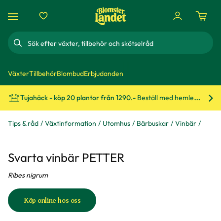
Sök
Växter
Tillbehör
Blombud
Erbjudanden
Tujahäck - köp 20 plantor från 1290.-
Beställ med hemleverans!
Bes
Tips & råd
Växtinformation
Utomhus
Bärbuskar
Vinbär
Svarta vinbär PETTER
Ribes nigrum
Köp online hos oss