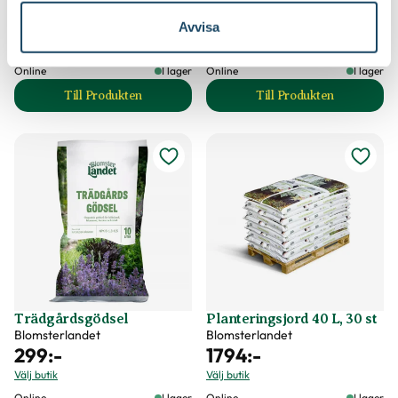
Finns i flera varianter
99
:-
199
:-
Avvisa
Från
Välj butik
Välj butik
Online
I lager
Online
I lager
Till Produkten
Till Produkten
till Barkduk produktsida
till Bärnät produkt
Trädgårdsgödsel
Planteringsjord 40 L, 30 st
Blomsterlandet
Blomsterlandet
299
:-
1794
:-
Välj butik
Välj butik
Online
I lager
Online
I lager