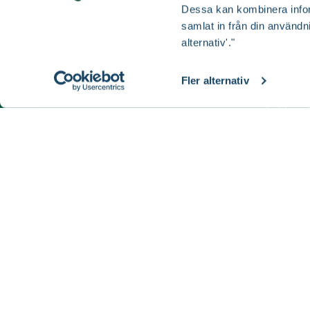
Kon
Dessa kan kombinera infor
samlat in från din användn
alternativ'."
Våra b
Fler alternativ
Du är vä
butiker i
till Luleå
Buti