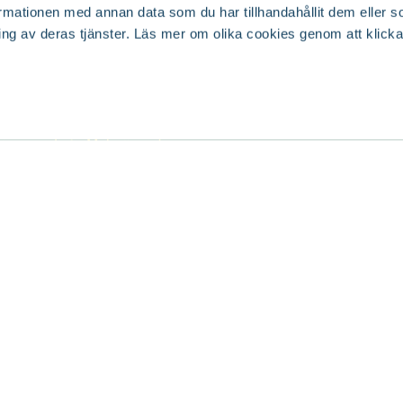
takta kundservice
Ångra ditt köp
mationen med annan data som du har tillhandahållit dem eller s
ing av deras tjänster. Läs mer om olika cookies genom att klicka
Företag
Presentkort
utiker
Press & media
lkommen till våra 63
Handla hos oss
 Sverige. Från Malmö i syd
Vårt hållbarhetsarbete
 i norr.
Jobba på Blomsterlandet
Så handlar du på vår hems
ker & öppettider
SKUD
Cookie-inställningar