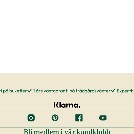
i på buketter
1 års växtgaranti på trädgårdsväxter
Experthj
Bli medlem i vår kundklubb