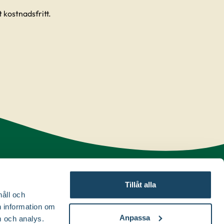
 kostnadsfritt.
Tillåt alla
håll och
en information om
Anpassa
 och analys.