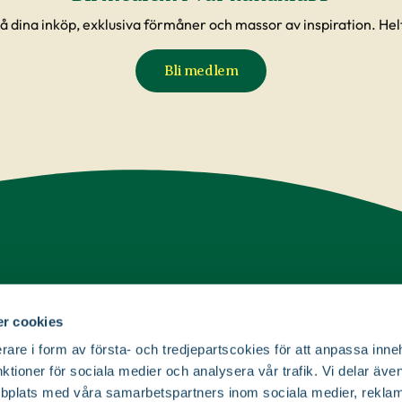
å dina inköp, exklusiva förmåner och massor av inspiration. Helt
Bli medlem
t & kundservice
Information
r cookies
 gärna på dina frågor.
rare i form av första- och tredjepartscokies för att anpassa inne
Om Blomsterlandet
nktioner för sociala medier och analysera vår trafik. Vi delar äv
Köp- och leveransvillkor
bplats med våra samarbetspartners inom sociala medier, reklam