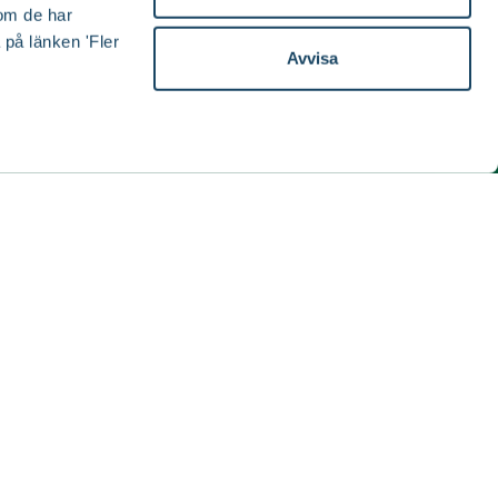
om de har
 på länken 'Fler
Avvisa
ida