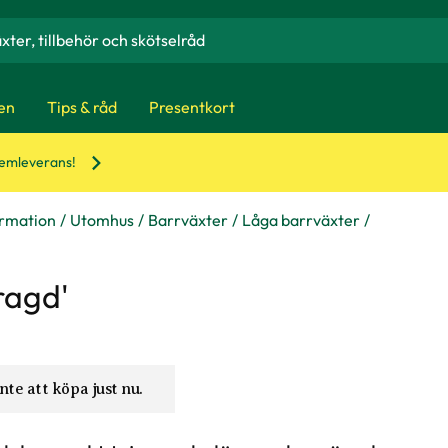
en
Tips & råd
Presentkort
hemleverans!
ormation
Utomhus
Barrväxter
Låga barrväxter
ragd'
nte att köpa just nu.