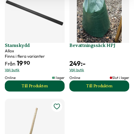
Stamskydd
Bevattningssäck HPJ
Allox
Finns i flera varianter
19
249
:-
90
Från
Välj butik
Välj butik
Online
I lager
Online
Slut i lager
Till Produkten
Till Produkten
till Stamskydd produktsida
till Bevattningssä