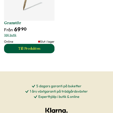
Granstör
69
90
Från
Välj butik
Online
Slut i lager
Till Produkten
till Granstör produktsida
5 dagars garanti på buketter
1 års växtgaranti på trädgårdsväxter
Experthjälp i butik & online