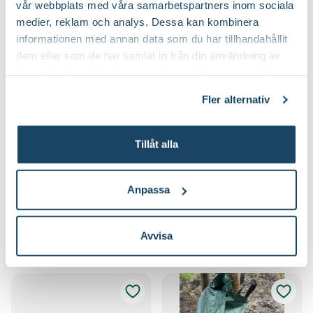
vår webbplats med våra samarbetspartners inom sociala
medier, reklam och analys. Dessa kan kombinera
informationen med annan data som du har tillhandahållit
dem eller som de har samlat in från din användning av
deras tjänster. Läs mer om olika cookies genom att
klicka på länken 'Fler alternativ'."
Fler alternativ
Tillåt alla
Träduppbindare
Juteband
Nelson Garden
Blomsterlandet
59
59
90
90
Anpassa
Välj butik
Välj butik
Online
Slut i lager
Online
I lager
Avvisa
Till Produkten
Till Produkten
till Träduppbindare produktsida
till Juteband produ