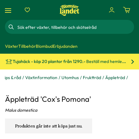
Sök
Växter
Tillbehör
Blombud
Erbjudanden
Tujahäck - köp 20 plantor från 1290.-
Beställ med hemleverans!
Bes
Tips & råd
Växtinformation
Utomhus
Fruktträd
Äppleträd
Äppleträd 'Cox's Pomona'
Malus domestica
Produkten går inte att köpa just nu.