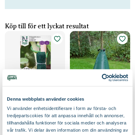
Köp till för ett lyckat resultat
Träduppbindare väv
Bevattningssäck
Denna webbplats använder cookies
Nelson Garden
Blomsterlandet
49
249
:-
90
Vi använder enhetsidentifierare i form av första- och
Välj butik
Välj butik
tredjepartscokies för att anpassa innehåll och annonser,
Online
Slut i lager
Online
Slut i lager
tillhandahålla funktioner för sociala medier och analysera
Till Produkten
Till Produkten
vår trafik. Vi delar även information om din användning av
till Träduppbindare väv produktsida
till Bevattningssäc