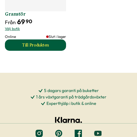
Granstör
69
90
Från
Välj butik
Online
Slut i lager
Till Produkten
till Granstör produktsida
5 dagars garanti på buketter
1 års växtgaranti på trädgårdsväxter
Experthjälp i butik & online