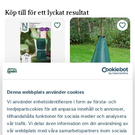
Köp till för ett lyckat resultat
Träduppbindare väv
Bevattningssäck
Nelson Garden
Blomsterlandet
49
249
:-
90
Denna webbplats använder cookies
Välj butik
Välj butik
Vi använder enhetsidentifierare i form av första- och
Online
Slut i lager
Online
Slut i lager
tredjepartscokies för att anpassa innehåll och annonser,
Till Produkten
Till Produkten
tillhandahålla funktioner för sociala medier och analysera
till Träduppbindare väv produktsida
till Bevattningssäc
vår trafik. Vi delar även information om din användning av
vår webbplats med våra samarbetspartners inom sociala