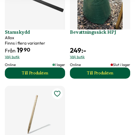
Stamskydd
Bevattningssäck HPJ
Allox
Finns i flera varianter
19
249
:-
90
Från
Välj butik
Välj butik
Online
I lager
Online
Slut i lager
Till Produkten
Till Produkten
till Stamskydd produktsida
till Bevattningssä