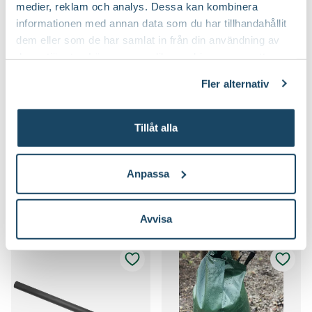
medier, reklam och analys. Dessa kan kombinera
informationen med annan data som du har tillhandahållit
dem eller som de har samlat in från din användning av
deras tjänster. Läs mer om olika cookies genom att
klicka på länken 'Fler alternativ'."
Fler alternativ
Tillåt alla
Träduppbindare
Juteband
Nelson Garden
Blomsterlandet
59
59
90
90
Anpassa
Välj butik
Välj butik
Online
Slut i lager
Online
I lager
Till Produkten
Till Produkten
till Träduppbindare produktsida
till Juteband produ
Avvisa