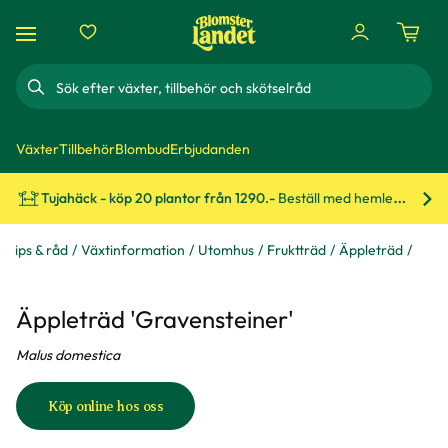
Sök
Växter
Tillbehör
Blombud
Erbjudanden
Tujahäck - köp 20 plantor från 1290.-
Beställ med hemleverans!
Bes
Tips & råd
Växtinformation
Utomhus
Fruktträd
Äppleträd
Äppleträd 'Gravensteiner'
Malus domestica
Köp online hos oss