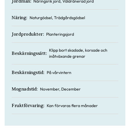
Näringsrik jord, Väldränerad jord
Jordmån:
Naturgödsel, Trädgårdsgödsel
Näring:
Planteringsjord
Jordprodukter:
Klipp bort skadade, korsade och
Beskärningssätt:
inåtväxande grenar
På vårvintern
Beskärningstid:
November, December
Mognadstid:
Kan förvaras flera månader
Fruktförvaring: