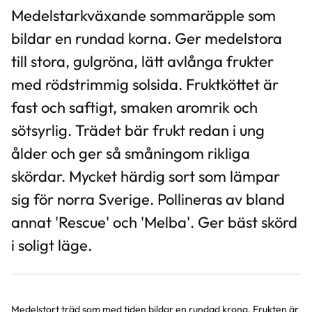
Medelstarkväxande sommaräpple som
bildar en rundad korna. Ger medelstora
till stora, gulgröna, lätt avlånga frukter
med rödstrimmig solsida. Fruktköttet är
fast och saftigt, smaken aromrik och
sötsyrlig. Trädet bär frukt redan i ung
ålder och ger så småningom rikliga
skördar. Mycket härdig sort som lämpar
sig för norra Sverige. Pollineras av bland
annat 'Rescue' och 'Melba'. Ger bäst skörd
i soligt läge.
Medelstort träd som med tiden bildar en rundad krona. Frukten är