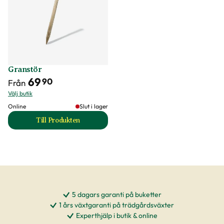
Granstör
69
90
Från
Välj butik
Online
Slut i lager
Till Produkten
till Granstör produktsida
5 dagars garanti på buketter
1 års växtgaranti på trädgårdsväxter
Experthjälp i butik & online