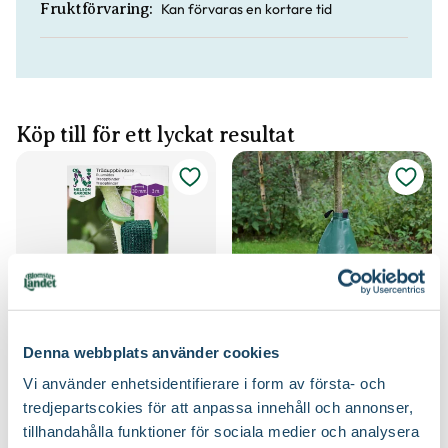
Kan förvaras en kortare tid
Fruktförvaring:
Köp till för ett lyckat resultat
Denna webbplats använder cookies
Träduppbindare väv
Bevattningssäck
Nelson Garden
Blomsterlandet
Vi använder enhetsidentifierare i form av första- och
49
249
:-
90
tredjepartscokies för att anpassa innehåll och annonser,
Välj butik
Välj butik
tillhandahålla funktioner för sociala medier och analysera