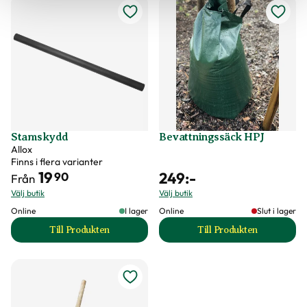
Stamskydd
Bevattningssäck HPJ
Allox
Finns i flera varianter
19
249
:-
90
Från
Välj butik
Välj butik
Online
I lager
Online
Slut i lager
Till Produkten
Till Produkten
till Stamskydd produktsida
till Bevattningssä