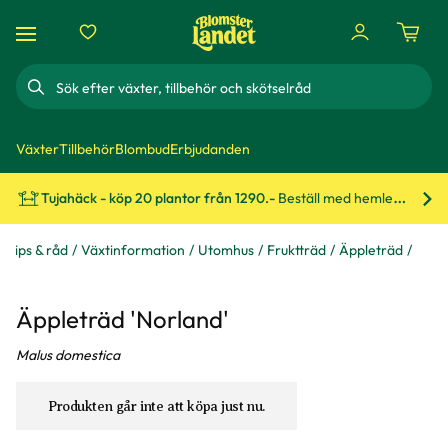
Sök
Växter
Tillbehör
Blombud
Erbjudanden
Tujahäck - köp 20 plantor från 1290.-
Beställ med hemleverans!
Bes
Tips & råd
Växtinformation
Utomhus
Fruktträd
Äppleträd
Äppleträd 'Norland'
Malus domestica
Produkten går inte att köpa just nu.