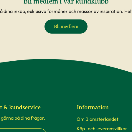
Bli medlem i vår kundklubb
å dina inköp, exklusiva förmåner och massor av inspiration. Helt
Bli medlem
t & kundservice
Information
 gärna på dina frågor.
Om Blomsterlandet
Köp- och leveransvillkor