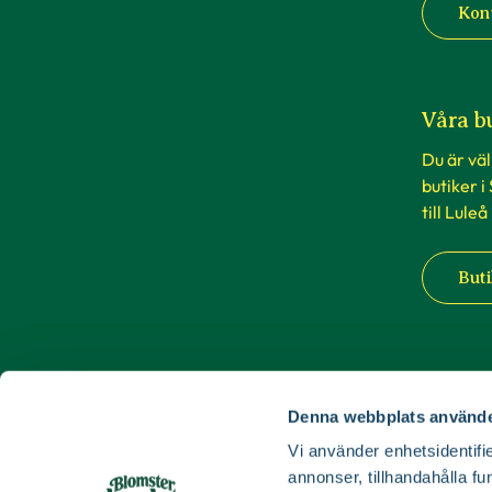
Kon
Våra b
Du är vä
butiker i
till Luleå
Buti
Denna webbplats använde
Vi använder enhetsidentifie
annonser, tillhandahålla fu