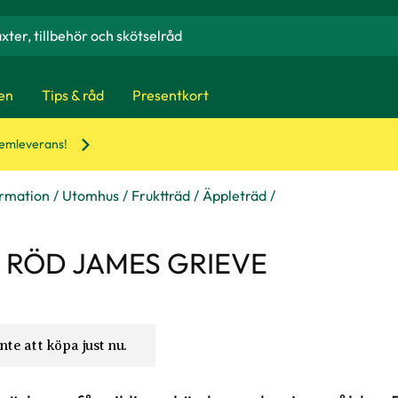
en
Tips & råd
Presentkort
hemleverans!
ormation
Utomhus
Fruktträd
Äppleträd
d RÖD JAMES GRIEVE
nte att köpa just nu.