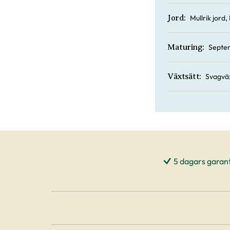
Mullrik jord
Jord:
Septe
Maturing:
Svagvä
Växtsätt:
5 dagars garant