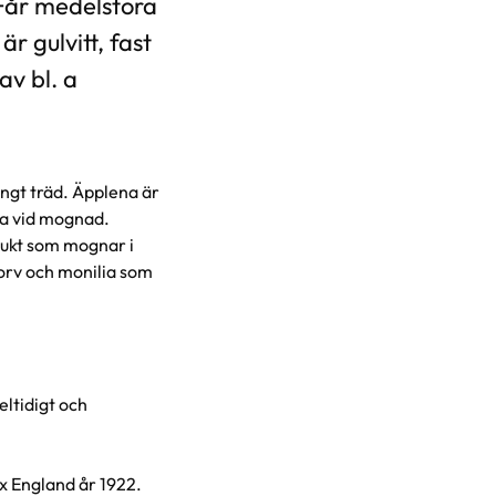
 Får medelstora
r gulvitt, fast
av bl. a
ungt träd. Äpplena är
ta vid mognad.
frukt som mognar i
korv och monilia som
eltidigt och
x England år 1922.