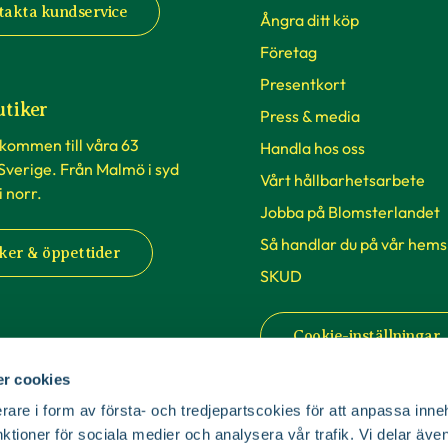
takta kundservice
Ångra ditt köp
Företag
Presentkort
utiker
Press & media
lkommen till våra 63
Handla hos oss
 Sverige. Från Malmö i syd
Vårt hållbarhetsarbete
 i norr.
Jobba på Blomsterlandet
Så handlar du på vår hems
ker & öppettider
SKUD
Cookie-inställningar
r cookies
rare i form av första- och tredjepartscokies för att anpassa inne
nktioner för sociala medier och analysera vår trafik. Vi delar äv