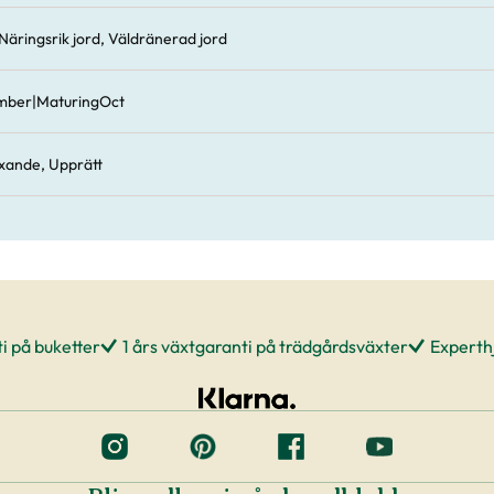
, Näringsrik jord, Väldränerad jord
mber|MaturingOct
xande, Upprätt
i på buketter
1 års växtgaranti på trädgårdsväxter
Experthj