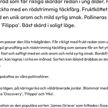
äd som får rikliga skördar redan i ung ålder.
kta med en rödstrimmig täckfärg. Fruktköttet ä
 en unik arom och mild syrlig smak. Pollineras 
'Filippa'. Bäst skörd i soligt läge.
 passar den lilla trädgården. Får rikligt med frukt redan som 
ul grundfärg och rödstrimmig täckfärg som senare får en fet y
t, fast och saftigt med en unik arom och mild syrlig smak. Bords
er, kan lagras i cirka en månad. Sorten kan ibland drabbas av s
.
kattas av våra pollinatörer.
iga lägen, på näringsrika och väldränerade jordar. Blommar med
a ’Discovery’, ’Filippa’ och ’Mio’.
ation av den populära sorten 'James Grieve' som hittades i Esse