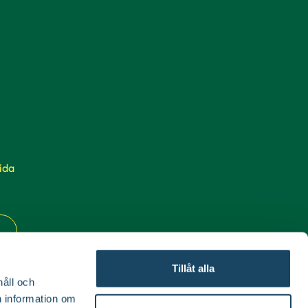
ida
Tillåt alla
håll och
en information om