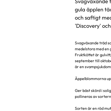
Svagväxande tr
gula äpplen täc
och saftigt med
'Discovery' och 
Svagväxande träd som
medelstora med en g
Fruktköttet är gulvit
september till oktob
är en svampsjukdom
Äppelblommorna upps
Ger bäst skörd i sol
pollineras av sortern
Sorten är en röd mut