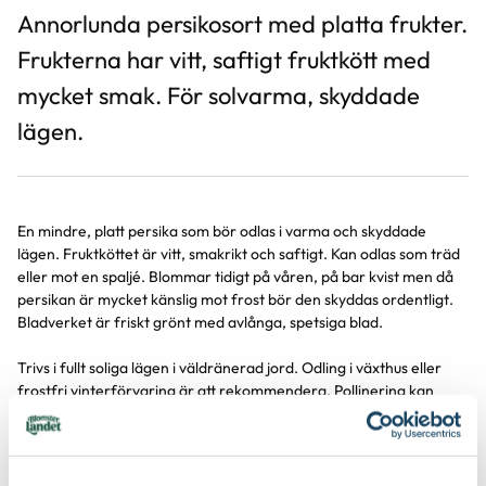
Annorlunda persikosort med platta frukter.
Frukterna har vitt, saftigt fruktkött med
mycket smak. För solvarma, skyddade
lägen.
En mindre, platt persika som bör odlas i varma och skyddade
lägen. Fruktköttet är vitt, smakrikt och saftigt. Kan odlas som träd
eller mot en spaljé. Blommar tidigt på våren, på bar kvist men då
persikan är mycket känslig mot frost bör den skyddas ordentligt.
Bladverket är friskt grönt med avlånga, spetsiga blad.
Trivs i fullt soliga lägen i väldränerad jord. Odling i växthus eller
frostfri vinterförvaring är att rekommendera. Pollinering kan
behövas för fruktsättning.
Vårplantering är att föredra för en säkrare etablering vilket
minskar risken för vinterskador första vintern.