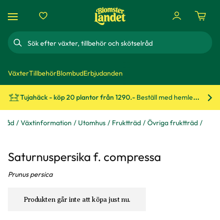
Sök
Växter
Tillbehör
Blombud
Erbjudanden
Tujahäck - köp 20 plantor från 1290.-
Beställ med hemleverans!
Bes
& råd
Växtinformation
Utomhus
Fruktträd
Övriga fruktträd
Saturnuspersika f. compressa
Prunus persica
Produkten går inte att köpa just nu.