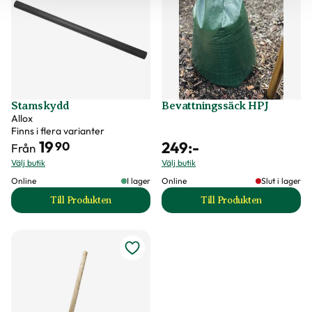
Stamskydd
Bevattningssäck HPJ
Allox
Finns i flera varianter
19
249
:-
90
Från
Välj butik
Välj butik
Online
I lager
Online
Slut i lager
Till Produkten
Till Produkten
till Stamskydd produktsida
till Bevattningssä