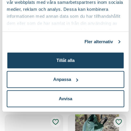
vår webbplats med våra samarbetspartners inom sociala
medier, reklam och analys. Dessa kan kombinera
informationen med annan data som du har tillhandahållit
dem eller som de har samlat in från din användning av
deras tjänster. Läs mer om olika cookies genom att
klicka på länken 'Fler alternativ'."
Fler alternativ
Tillåt alla
Träduppbindare
Juteband
Nelson Garden
Blomsterlandet
59
59
90
90
Anpassa
Välj butik
Välj butik
Online
Slut i lager
Online
I lager
Avvisa
Till Produkten
Till Produkten
till Träduppbindare produktsida
till Juteband produ