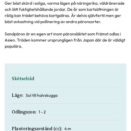
Ger bäst skörd i soliga, varma lägen på näringsrika, väldränerade
och lätt fuktighetshållande jordar. De år som kartsättningen är
riklig kan trädet behöva kartgallras. Är delvis självfertil men ger
bäst avkastning vid pollinering av andra päronsorter.
Sandpäron är en egen art inom päronsläktet som främst odlas i
Asien. Träden kommer ursprungligen från Japan där de är väldigt
populära.
Skötselråd
Sol till halvskugga
Läge:
1 - 2
Odlingszon:
4 m
Planteringsavstånd (cc):