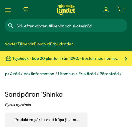
Sök
Växter
Tillbehör
Blombud
Erbjudanden
Tujahäck - köp 20 plantor från 1290.-
Beställ med hemleverans!
Bes
Tips & råd
Växtinformation
Utomhus
Fruktträd
Päronträd
Sandpäron 'Shinko'
Pyrus pyrifolia
Produkten går inte att köpa just nu.