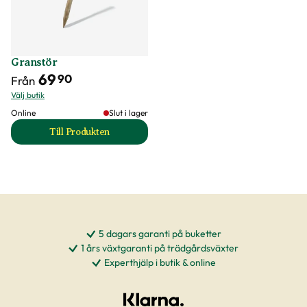
Granstör
69
90
Från
Välj butik
Online
Slut i lager
Till Produkten
till Granstör produktsida
5 dagars garanti på buketter
1 års växtgaranti på trädgårdsväxter
Experthjälp i butik & online