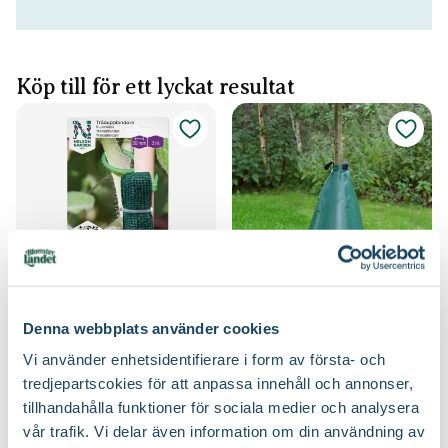
Köp till för ett lyckat resultat
Träduppbindare väv
Bevattningssäck
Denna webbplats använder cookies
Nelson Garden
Blomsterlandet
49
249
:-
90
Vi använder enhetsidentifierare i form av första- och
Välj butik
Välj butik
tredjepartscokies för att anpassa innehåll och annonser,
Online
Slut i lager
Online
Slut i lager
tillhandahålla funktioner för sociala medier och analysera
Till Produkten
Till Produkten
vår trafik. Vi delar även information om din användning av
till Träduppbindare väv produktsida
till Bevattningssäc