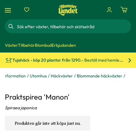
Sök
Växter
Tillbehör
Blombud
Erbjudanden
Tujahäck - köp 20 plantor från 1290.-
Beställ med hemleverans!
Bes
xtinformation
Utomhus
Häckväxter
Blommande häckväxter
Praktspirea 'Manon'
Spiraea japonica
Produkten går inte att köpa just nu.