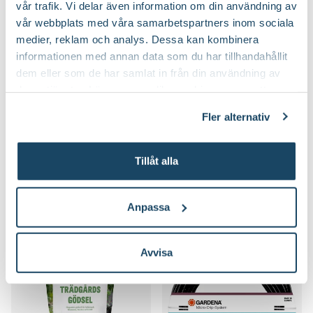
vår trafik. Vi delar även information om din användning av
vår webbplats med våra samarbetspartners inom sociala
medier, reklam och analys. Dessa kan kombinera
informationen med annan data som du har tillhandahållit
dem eller som de har samlat in från din användning av
deras tjänster. Läs mer om olika cookies genom att
klicka på länken 'Fler alternativ'."
Fler alternativ
Fuktslang
Droppslang Nyby
Gardena
499
:-
349
:-
Tillåt alla
Välj butik
Välj butik
Online
I lager
Online
Slut i lager
Anpassa
Till Produkten
Till Produkten
till Fuktslang produktsida
till Droppslang Ny
Avvisa