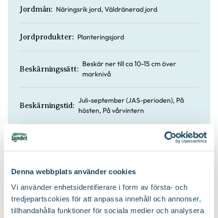
Näringsrik jord, Väldränerad jord
Jordmån:
Planteringsjord
Jordprodukter:
Beskär ner till ca 10-15 cm över
Beskärningssätt:
marknivå
Juli-september (JAS-perioden), På
Beskärningstid:
hösten, På vårvintern
Blåsiga, öppna lägen, Stadsklimat
Speciell tålighet:
Denna webbplats använder cookies
Vi använder enhetsidentifierare i form av första- och
Köp till för ett lyckat resultat
tredjepartscokies för att anpassa innehåll och annonser,
tillhandahålla funktioner för sociala medier och analysera