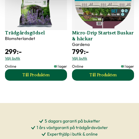
Trädgårdsgödsel
Micro-Drip Startset Buskar
Blomsterlandet
& häckar
Gardena
299
:-
799
:-
Välj butik
Välj butik
Online
I lager
Online
I lager
Till Produkten
Till Produkten
till Trädgårdsgödsel produktsida
till Micro-Drip St
5 dagars garanti på buketter
1 års växtgaranti på trädgårdsväxter
Experthjälp i butik & online