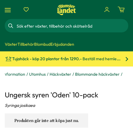
Sök
Växter
Tillbehör
Blombud
Erbjudanden
Tujahäck - köp 20 plantor från 1290.-
Beställ med hemleverans!
Bes
xtinformation
Utomhus
Häckväxter
Blommande häckväxter
Ungersk syren 'Oden' 10-pack
Syringa josikaea
Produkten går inte att köpa just nu.