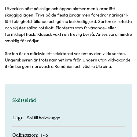
Utvecklas bäst på soliga och öppna platser men klarar lätt
skuggiga lägen. Trivs på de flesta jordar men föredrar näringsrik,
lätt fuktighetshållande och gärna kalkhaltig jord. Sorten är rotäkta
och skjuter sällan rotskott. Planteras som friväxande- eller
formklippt häck. Klassisk växt i en trevlig berså. Anses vara mindre
smaklig för rådjur.
Sorten är en mörkviolett selekterad variant av den vilda sorten.
Ungersk syren är trots namnet inte från Ungern utan vildväxande
ifrån bergen i nordvästra Rumänien och västra Ukraina.
Skötselråd
Sol till halvskugga
Läge:
1 - 6
Odlingszon: