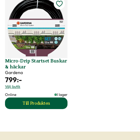
Micro-Drip Startset Buskar
& häckar
Gardena
799
:-
Välj butik
Online
I lager
Till Produkten
till Micro-Drip Startset Buskar & häckar produktsida