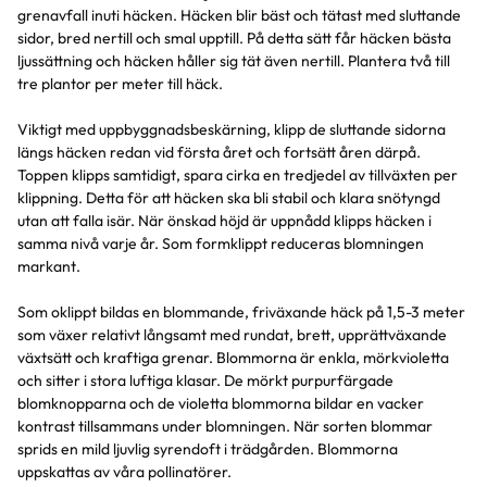
grenavfall inuti häcken. Häcken blir bäst och tätast med sluttande
sidor, bred nertill och smal upptill. På detta sätt får häcken bästa
ljussättning och häcken håller sig tät även nertill. Plantera två till
tre plantor per meter till häck.
Viktigt med uppbyggnadsbeskärning, klipp de sluttande sidorna
längs häcken redan vid första året och fortsätt åren därpå.
Toppen klipps samtidigt, spara cirka en tredjedel av tillväxten per
klippning. Detta för att häcken ska bli stabil och klara snötyngd
utan att falla isär. När önskad höjd är uppnådd klipps häcken i
samma nivå varje år. Som formklippt reduceras blomningen
markant.
Som oklippt bildas en blommande, friväxande häck på 1,5-3 meter
som växer relativt långsamt med rundat, brett, upprättväxande
växtsätt och kraftiga grenar. Blommorna är enkla, mörkvioletta
och sitter i stora luftiga klasar. De mörkt purpurfärgade
blomknopparna och de violetta blommorna bildar en vacker
kontrast tillsammans under blomningen. När sorten blommar
sprids en mild ljuvlig syrendoft i trädgården. Blommorna
uppskattas av våra pollinatörer.