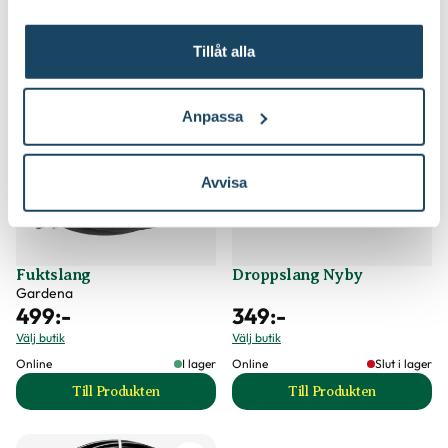
Köp till för ett lyckat resultat
Tillåt alla
Anpassa
Avvisa
Fuktslang
Droppslang Nyby
Gardena
499
:-
349
:-
Välj butik
Välj butik
Online
I lager
Online
Slut i lager
Till Produkten
Till Produkten
till Fuktslang produktsida
till Droppslang Ny