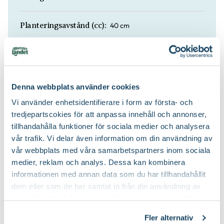
40 cm
Planteringsavstånd (cc):
Mullrik jord, Näringsrik jord, Väldränerad jord
Jordmån:
Planteringsjord
Jordprodukter:
Denna webbplats använder cookies
Vi använder enhetsidentifierare i form av första- och
Gallra ut äldre grenar på olika höjder,
tredjepartscokies för att anpassa innehåll och annonser,
Beskärningssätt:
Lämpar sig för formklippning
tillhandahålla funktioner för sociala medier och analysera
vår trafik. Vi delar även information om din användning av
Efter blomning, Juli-september (JAS-
vår webbplats med våra samarbetspartners inom sociala
Beskärningstid:
perioden), På hösten, På vårvintern
medier, reklam och analys. Dessa kan kombinera
informationen med annan data som du har tillhandahållit
Blåsiga, öppna lägen, Stadsklimat
Speciell tålighet:
dem eller som de har samlat in från din användning av
deras tjänster. Läs mer om olika cookies genom att
klicka på länken 'Fler alternativ'."
Fler alternativ