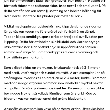
juni för att förhindra blad- och grenavfall inuti häcken. Häcken blir
bäst och tätast med sluttande sidor, bred nertill och smal upptill. På
detta sätt får häcken bästa ljussättning och häcken håller sig tät
även nertill. Plantera tre plantor per meter till häck.
Viktigt med uppbyggnadsbeskärning, klipp de sluttande sidorna
längs häcken redan vid första året och fortsätt åren därpå.
Toppen klipps samtidigt, spara cirka en tredjedel av tillväxten per
klippning. Detta för att häcken ska bli stabil och klara snötyngd
utan att falla isär. När önskad höjd är uppnådd klipps häcken i
samma nivå varje år. Som formklippt reduceras blomning och
fruktsättningen markant.
Som oklippt bildas en storvuxen, friväxande häck på 3-5 meter
med brett, vasformigt och rundat växtsätt. Äldre exemplar kan så
småningom utvecklas till en bred, cirka 2-4 meter, buske. Blommar
med oansenliga vitgröna blommor som innehåller mycket nektar
och pollen för våra pollinerande insekter. På sensommaren bildas
bevingade frukter, så kallade lönnäsor som är starkt röda och
bildar en vacker kontrast emot det gröna bladverket.
Anspråkslös sort som kan växa på de flesta jordar. Utvecklas bäst i