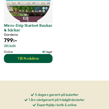
Micro-Drip Startset Buskar
& häckar
Gardena
799
:-
Välj butik
Online
I lager
Till Produkten
till Micro-Drip Startset Buskar & häckar produktsida
5 dagars garanti på buketter
1 års växtgaranti på trädgårdsväxter
Experthjälp i butik & online