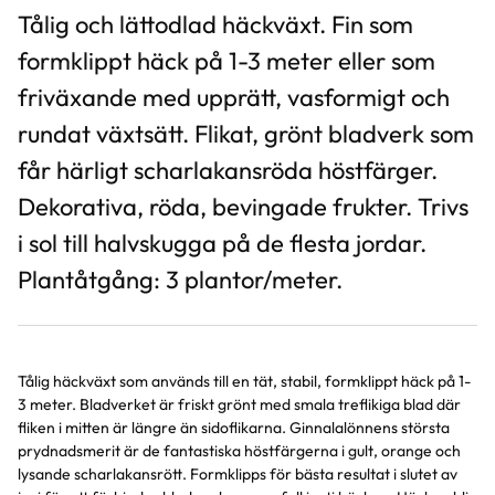
Tålig och lättodlad häckväxt. Fin som
formklippt häck på 1-3 meter eller som
friväxande med upprätt, vasformigt och
rundat växtsätt. Flikat, grönt bladverk som
får härligt scharlakansröda höstfärger.
Dekorativa, röda, bevingade frukter. Trivs
i sol till halvskugga på de flesta jordar.
Plantåtgång: 3 plantor/meter.
Tålig häckväxt som används till en tät, stabil, formklippt häck på 1-
3 meter. Bladverket är friskt grönt med smala treflikiga blad där
fliken i mitten är längre än sidoflikarna. Ginnalalönnens största
prydnadsmerit är de fantastiska höstfärgerna i gult, orange och
lysande scharlakansrött. Formklipps för bästa resultat i slutet av