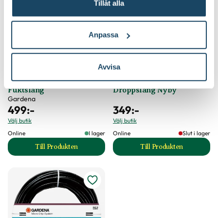
Tillåt alla
Anpassa
Avvisa
Fuktslang
Droppslang Nyby
Gardena
499
:-
349
:-
Välj butik
Välj butik
Online
I lager
Online
Slut i lager
Till Produkten
Till Produkten
till Fuktslang produktsida
till Droppslang Ny