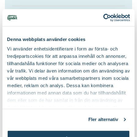
Planteringsjord
Jordprodukter:
Beskärning är inte nödvändig, Klipp
bort skadade, korsade och
Beskärningssätt:
Denna webbplats använder cookies
inåtväxande grenar
Vi använder enhetsidentifierare i form av första- och
tredjepartscokies för att anpassa innehåll och annonser,
Juli-september (JAS-perioden)
Beskärningstid:
tillhandahålla funktioner för sociala medier och analysera
vår trafik. Vi delar även information om din användning av
vår webbplats med våra samarbetspartners inom sociala
Speciell
Blåsiga, öppna lägen, Mager jord, Salta
medier, reklam och analys. Dessa kan kombinera
vindar, Stadsklimat, Torr jord
tålighet:
informationen med annan data som du har tillhandahållit
dem eller som de har samlat in från din användning av
deras tjänster. Läs mer om olika cookies genom att
klicka på länken 'Fler alternativ'."
Fler alternativ
Köp till för ett lyckat resultat