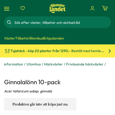
Sök
Växter
Tillbehör
Blombud
Erbjudanden
Tujahäck - köp 20 plantor från 1290.-
Beställ med hemleverans!
Bes
xtinformation
Utomhus
Häckväxter
Friväxande häckväxter
Ginnalalönn 10-pack
Acer tataricum subsp. ginnala
Produkten går inte att köpa just nu.