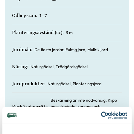
1 - 7
Odlingszon:
3 m
Planteringsavstånd (cc):
De flesta jordar, Fuktig jord, Mullrik jord
Jordmån:
Naturgödsel, Trädgårdsgödsel
Näring:
Naturgödsel, Planteringsjord
Jordprodukter:
Beskärning är inte nödvändig, Klipp
bort skadade, korsade och
Beskärningssätt:
inåtväxande grenar
Juli-september (JAS-perioden)
Beskärningstid: