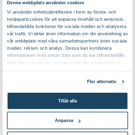
Denna webbplats använder cookies
Vi använder enhetsidentifierare i form av första- och
Blåsiga, öppna lägen, Stadsklimat
Speciell tålighet:
tredjepartscokies för att anpassa innehåll och annonser,
tillhandahålla funktioner för sociala medier och analysera
vår trafik. Vi delar även information om din användning av
vår webbplats med våra samarbetspartners inom sociala
medier, reklam och analys. Dessa kan kombinera
Köp till för ett lyckat resultat
informationen med annan data som du har tillhandahållit
dem eller som de har samlat in från din användning av
deras tjänster. Läs mer om olika cookies genom att
klicka på länken 'Fler alternativ'."
Fler alternativ
Tillåt alla
Fuktslang
Droppslang Nyby
Anpassa
Gardena
499
:-
349
:-