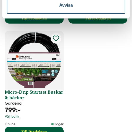
Välj butik
Välj butik
Avvisa
Online
I lager
Online
Slut i lager
Till Produkten
Till Produkten
till Fuktslang produktsida
till Droppslang Ny
Micro-Drip Startset Buskar
& häckar
Gardena
799
:-
Välj butik
Online
I lager