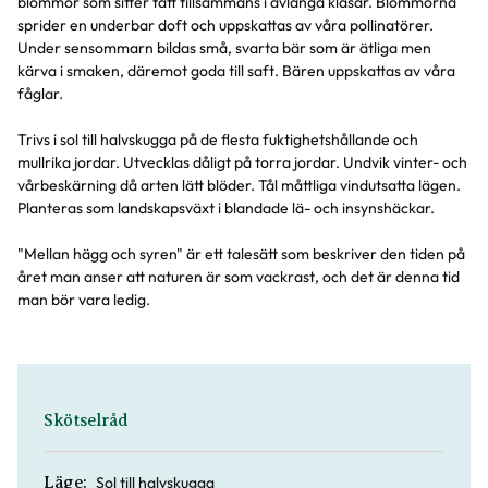
blommor som sitter tätt tillsammans i avlånga klasar. Blommorna
sprider en underbar doft och uppskattas av våra pollinatörer.
Under sensommarn bildas små, svarta bär som är ätliga men
kärva i smaken, däremot goda till saft. Bären uppskattas av våra
fåglar.
Trivs i sol till halvskugga på de flesta fuktighetshållande och
mullrika jordar. Utvecklas dåligt på torra jordar. Undvik vinter- och
vårbeskärning då arten lätt blöder. Tål måttliga vindutsatta lägen.
Planteras som landskapsväxt i blandade lä- och insynshäckar.
"Mellan hägg och syren" är ett talesätt som beskriver den tiden på
året man anser att naturen är som vackrast, och det är denna tid
man bör vara ledig.
Skötselråd
Sol till halvskugga
Läge: