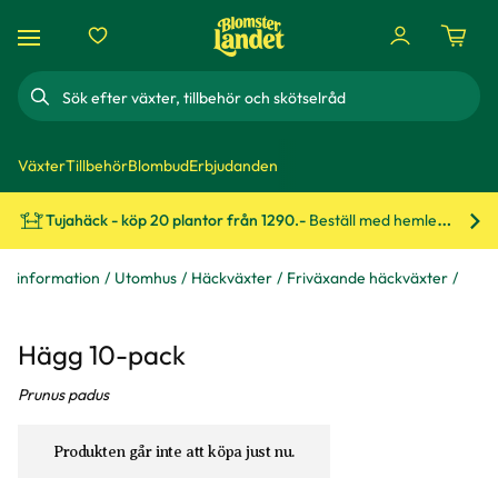
Sök
Växter
Tillbehör
Blombud
Erbjudanden
Tujahäck - köp 20 plantor från 1290.-
Beställ med hemleverans!
Bes
xtinformation
Utomhus
Häckväxter
Friväxande häckväxter
Hägg 10-pack
Prunus padus
Produkten går inte att köpa just nu.