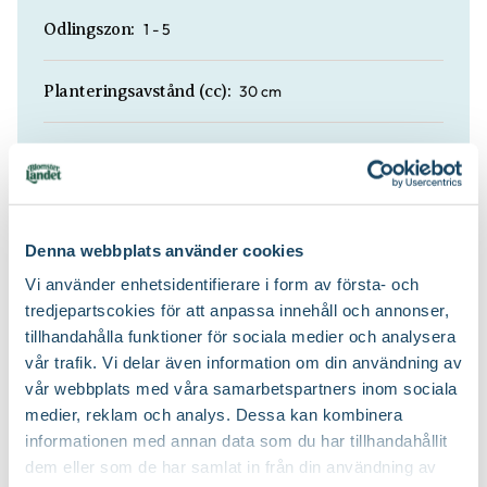
1 - 5
Odlingszon:
30 cm
Planteringsavstånd (cc):
De flesta jordar, Väldränerad jord
Jordmån:
Naturgödsel, Trädgårdsgödsel
Näring:
Denna webbplats använder cookies
Planteringsjord
Jordprodukter:
Vi använder enhetsidentifierare i form av första- och
tredjepartscokies för att anpassa innehåll och annonser,
tillhandahålla funktioner för sociala medier och analysera
Gallra ut äldre grenar på olika höjder,
Beskärningssätt:
Lämpar sig för formklippning
vår trafik. Vi delar även information om din användning av
vår webbplats med våra samarbetspartners inom sociala
medier, reklam och analys. Dessa kan kombinera
Juli-september (JAS-perioden), På
Beskärningstid:
informationen med annan data som du har tillhandahållit
hösten, På vårvintern
dem eller som de har samlat in från din användning av