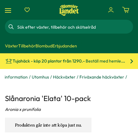
Sök
Växter
Tillbehör
Blombud
Erbjudanden
Tujahäck - köp 20 plantor från 1290.-
Beställ med hemleverans!
Bes
xtinformation
Utomhus
Häckväxter
Friväxande häckväxter
Slånaronia 'Elata' 10-pack
Aronia x prunifolia
Produkten går inte att köpa just nu.