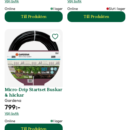
Välj butik
Välj butik
Online
I lager
Online
Slut i lager
Till Produkten
Till Produkten
till Fuktslang produktsida
till Droppslang Ny
Micro-Drip Startset Buskar
& häckar
Gardena
799
:-
Välj butik
Online
I lager
Till Produkten