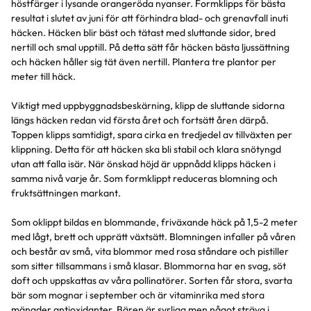
höstfärger i lysande orangeröda nyanser. Formklipps för bästa
resultat i slutet av juni för att förhindra blad- och grenavfall inuti
häcken. Häcken blir bäst och tätast med sluttande sidor, bred
nertill och smal upptill. På detta sätt får häcken bästa ljussättning
och häcken håller sig tät även nertill. Plantera tre plantor per
meter till häck.
Viktigt med uppbyggnadsbeskärning, klipp de sluttande sidorna
längs häcken redan vid första året och fortsätt åren därpå.
Toppen klipps samtidigt, spara cirka en tredjedel av tillväxten per
klippning. Detta för att häcken ska bli stabil och klara snötyngd
utan att falla isär. När önskad höjd är uppnådd klipps häcken i
samma nivå varje år. Som formklippt reduceras blomning och
fruktsättningen markant.
Som oklippt bildas en blommande, friväxande häck på 1,5-2 meter
med lågt, brett och upprätt växtsätt. Blomningen infaller på våren
och består av små, vita blommor med rosa ståndare och pistiller
som sitter tillsammans i små klasar. Blommorna har en svag, söt
doft och uppskattas av våra pollinatörer. Sorten får stora, svarta
bär som mognar i september och är vitaminrika med stora
mängder antioxidanter. Bären är syrliga men något sträva i