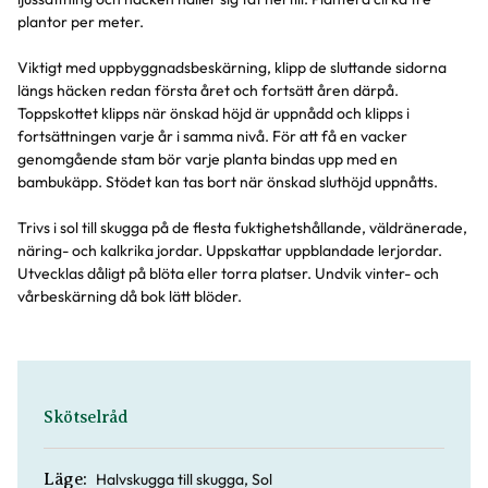
plantor per meter.
Viktigt med uppbyggnadsbeskärning, klipp de sluttande sidorna
längs häcken redan första året och fortsätt åren därpå.
Toppskottet klipps när önskad höjd är uppnådd och klipps i
fortsättningen varje år i samma nivå. För att få en vacker
genomgående stam bör varje planta bindas upp med en
bambukäpp. Stödet kan tas bort när önskad sluthöjd uppnåtts.
Trivs i sol till skugga på de flesta fuktighetshållande, väldränerade,
näring- och kalkrika jordar. Uppskattar uppblandade lerjordar.
Utvecklas dåligt på blöta eller torra platser. Undvik vinter- och
vårbeskärning då bok lätt blöder.
Skötselråd
Halvskugga till skugga, Sol
Läge: