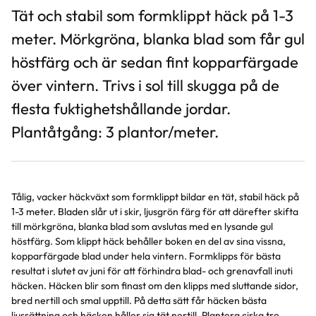
Tät och stabil som formklippt häck på 1-3
meter. Mörkgröna, blanka blad som får gul
höstfärg och är sedan fint kopparfärgade
över vintern. Trivs i sol till skugga på de
flesta fuktighetshållande jordar.
Plantåtgång: 3 plantor/meter.
Tålig, vacker häckväxt som formklippt bildar en tät, stabil häck på
1-3 meter. Bladen slår ut i skir, ljusgrön färg för att därefter skifta
till mörkgröna, blanka blad som avslutas med en lysande gul
höstfärg. Som klippt häck behåller boken en del av sina vissna,
kopparfärgade blad under hela vintern. Formklipps för bästa
resultat i slutet av juni för att förhindra blad- och grenavfall inuti
häcken. Häcken blir som finast om den klipps med sluttande sidor,
bred nertill och smal upptill. På detta sätt får häcken bästa
ljussättning och häcken håller sig tät nertill. Plantera cirka tre