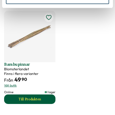
till Micro-Drip Startset Buskar & häckar produktsida
till Planteringsjord
Bambupinnar
Blomsterlandet
Finns i flera varianter
49
90
Från
Välj butik
Online
I lager
Till Produkten
till Bambupinnar produktsida