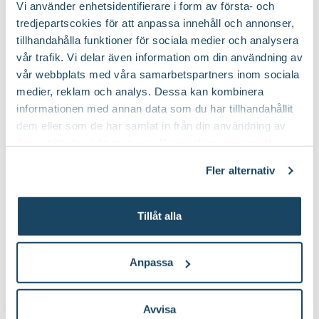
Vi använder enhetsidentifierare i form av första- och
tredjepartscokies för att anpassa innehåll och annonser,
tillhandahålla funktioner för sociala medier och analysera
vår trafik. Vi delar även information om din användning av
Köp till för ett lyckat resultat
vår webbplats med våra samarbetspartners inom sociala
medier, reklam och analys. Dessa kan kombinera
informationen med annan data som du har tillhandahållit
dem eller som de har samlat in från din användning av
deras tjänster. Läs mer om olika cookies genom att
klicka på länken 'Fler alternativ'."
Fler alternativ
Tillåt alla
Micro-Drip Startset Buskar
Planteringsjord 40 L, 30 st
Blomsterlandet
& häckar
Gardena
799
:-
1794
:-
Anpassa
Välj butik
Välj butik
Online
I lager
Online
I lager
Avvisa
Till Produkten
Till Produkten