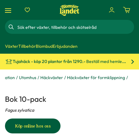
Sök
Växter
Tillbehör
Blombud
Erbjudanden
Tujahäck - köp 20 plantor från 1290.-
Beställ med hemleverans!
Bes
rmation
Utomhus
Häckväxter
Häckväxter för formklippning
Bok 10-pack
Fagus sylvatica
Köp online hos oss