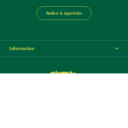
Butiker & öppettider
Information
Om Blomsterlandet
Köp- och leveransvillkor
Ångra ditt köp
© Copyright Blomsterlandet 2025
Företag
Cookies
Integritetspolicy
Dataskydd
Tillgänglighet
Presentkort