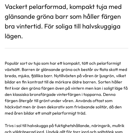
Vackert pelarformad, kompakt tuja med
glänsande gröna barr som håller färgen
bra vintertid. För soliga till halvskuggiga
lägen.
Populär sort av tuja som har ett kompakt, tätt och pelarformigt
växtsätt. Barren är glänsande gröna och består av flata skott med
breda, mjuka, fjällika barr. Nytillväxten på våren är ljusgrön, vilket
bildar en fin kontrast till de mörkare äldre barren. Sorten håller
fint kvar den gröna färgen även på vintern men kan i soligt läge få
den klassiska bronsfärgade vinterfärgen i topparna. Denna
färgen återgår till grönt under våren. Används oftast som
häckväxt men är även dekorativ som friväxande solitär, då den
med åren bildar ett smalt pelarformigt träd.
Trivs i sol till halvskugga på fuktighetshållande, näringsrik, mullrik
och väldränerad jord. Undvik allt för torr jord och saltstänk som