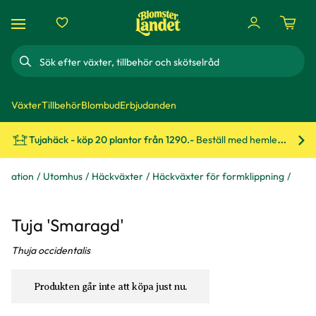
Sök
Växter
Tillbehör
Blombud
Erbjudanden
Tujahäck - köp 20 plantor från 1290.-
Beställ med hemleverans!
Bes
rmation
Utomhus
Häckväxter
Häckväxter för formklippning
Tuja 'Smaragd'
Thuja occidentalis
Produkten går inte att köpa just nu.