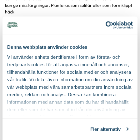
kan ge missfärgningar. Planteras som solitär eller som formklippt
häck.
Är mycket lämplig som klippt häck. Då toppar man plantorna när
de nått sin önskade sluthöjd, därefter klipps tujan vid samma höjd
minst en gång om året. Sidorna på häcken klipps redan andra året
efter plantering. För en tät häck bör sidorna klippas med en lätt
Denna webbplats använder cookies
lutning, smalare vid toppen och bredare vid foten. Om man klipper
Vi använder enhetsidentifierare i form av första- och
lodrätt blir häcken ofta gles nertill.
tredjepartscokies för att anpassa innehåll och annonser,
Vid plantering av tuja i mellersta och norra delen av landet,
tillhandahålla funktioner för sociala medier och analysera
rekommenderar vi vårplantering för att undvika vinterskador på
vår trafik. Vi delar även information om din användning av
de nysatta plantorna.
vår webbplats med våra samarbetspartners inom sociala
medier, reklam och analys. Dessa kan kombinera
informationen med annan data som du har tillhandahållit
dem eller som de har samlat in från din användning av
deras tjänster. Läs mer om olika cookies genom att
klicka på länken 'Fler alternativ'."
Fler alternativ