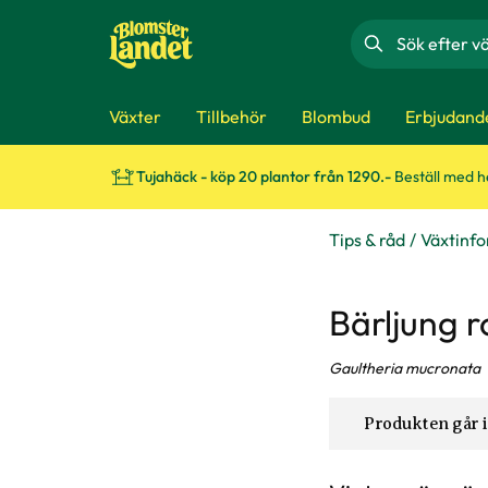
Sök
Växter
Tillbehör
Blombud
Erbjudand
Tujahäck - köp 20 plantor från 1290.-
Beställ med 
Tips & råd
Växtinf
Bärljung r
Gaultheria mucronata
Produkten går i