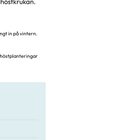
 höstkrukan.
gt in på vintern.
 i höstplanteringar