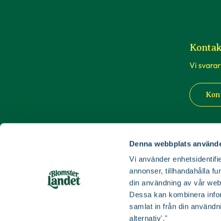
Kontak
Vi svarar
Kon
Våra b
Denna webbplats använde
Vi använder enhetsidentifie
Du är vä
annonser, tillhandahålla fu
butiker i
din användning av vår web
till Luleå
Dessa kan kombinera infor
samlat in från din användn
Buti
alternativ'."