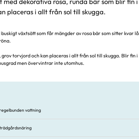
 med dekorativa rosa, runda bär som blir fin i
n placeras i allt från sol till skugga.
buskigt växtsätt som får mängder av rosa bär som sitter kvar lån
röna.
g, grov torvjord och kan placeras i allt från sol till skugga. Blir fin
nusgrad men övervintrar inte utomhus.
regelbunden vattning
 trädgårdsnäring