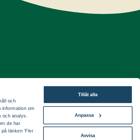
Tillåt alla
håll och
en information om
Anpassa
 och analys.
om de har
 på länken 'Fler
ida
Avvisa