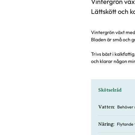
Vintergrön växt
Lättskött och ka
Vintergrön växt med 
Bladen är små och g
Trivs bäst i kalkfatti
och klarar någon mi
Skötselråd
Behöver 
Vatten:
Flytande
Näring: