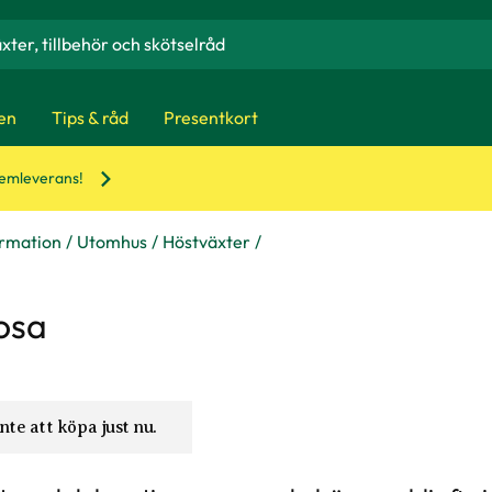
en
Tips & råd
Presentkort
hemleverans!
ormation
Utomhus
Höstväxter
osa
nte att köpa just nu.