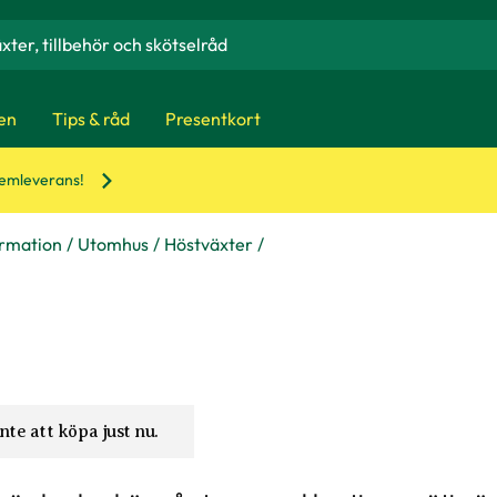
en
Tips & råd
Presentkort
hemleverans!
ormation
Utomhus
Höstväxter
nte att köpa just nu.