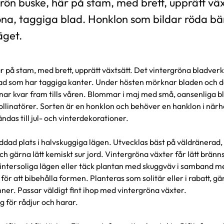
rön buske, här på stam, med brett, upprätt väx
na, taggiga blad. Honklon som bildar röda bär.
äget.
r på stam, med brett, upprätt växtsätt. Det vintergröna bladve
ad som har taggiga kanter. Under hösten mörknar bladen och d
ar kvar fram tills våren. Blommar i maj med små, oansenliga
ollinatörer. Sorten är en honklon och behöver en hanklon i närhe
ndas till jul- och vinterdekorationer.
ddad plats i halvskuggiga lägen. Utvecklas bäst på väldränerad, 
ch gärna lätt kemiskt sur jord. Vintergröna växter får lätt brän
vintersoliga lägen eller täck plantan med skuggväv i samband me
för att bibehålla formen. Planteras som solitär eller i rabatt, g
er. Passar väldigt fint ihop med vintergröna växter.
 för rådjur och harar.