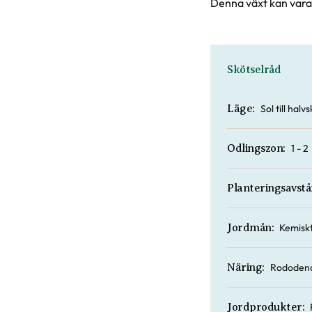
Denna växt kan vara 
Skötselråd
Sol till hal
Läge:
1 - 2
Odlingszon:
Planteringsavstå
Kemiskt
Jordmån:
Rododend
Näring:
Jordprodukter: