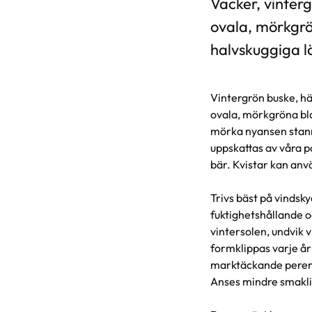
Vacker, vinterg
ovala, mörkgrö
halvskuggiga l
Vintergrön buske, hä
ovala, mörkgröna bl
mörka nyansen stann
uppskattas av våra p
bär. Kvistar kan anvä
Trivs bäst på vindsky
fuktighetshållande o
vintersolen, undvik 
formklippas varje år 
marktäckande perenn
Anses mindre smaklig