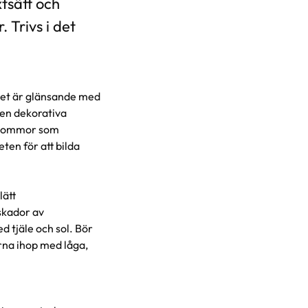
tsätt och
 Trivs i det
rket är glänsande med
en dekorativa
 blommor som
ten för att bilda
lätt
nskador av
d tjäle och sol. Bör
ärna ihop med låga,