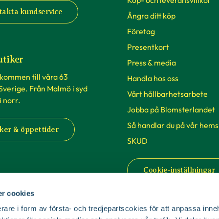
Köp- och leveransvillkor
takta kundservice
Ångra ditt köp
Företag
Presentkort
utiker
Press & media
lkommen till våra 63
Handla hos oss
 Sverige. Från Malmö i syd
Vårt hållbarhetsarbete
 i norr.
Jobba på Blomsterlandet
Så handlar du på vår hems
ker & öppettider
SKUD
Cookie-inställningar
r cookies
rare i form av första- och tredjepartscokies för att anpassa inne