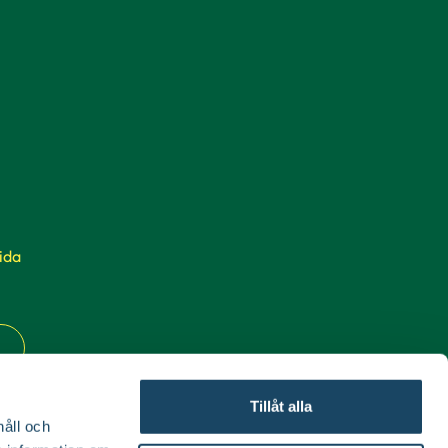
ida
Tillåt alla
håll och