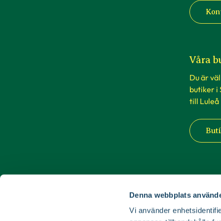
Kon
Våra b
Du är vä
butiker i
till Luleå
Buti
Denna webbplats använde
Vi använder enhetsidentifie