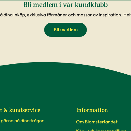
Bli medlem i vår kundklubb
å dina inköp, exklusiva förmåner och massor av inspiration. Helt
Bli medlem
t & kundservice
Information
 gärna på dina frågor.
Om Blomsterlandet