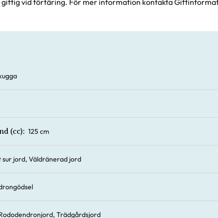
giftig vid förtäring. För mer information kontakta Giftinforma
vskugga
125 cm
nd (cc):
 sur jord, Väldränerad jord
rongödsel
Rododendronjord, Trädgårdsjord