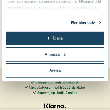
Blåsiga, öppna lägen
Speciell tålighet:
informationen med annan data som du har tillhandahållit
dem eller som de har samlat in från din användning av
deras tjänster. Läs mer om olika cookies genom att
klicka på länken 'Fler alternativ'."
Fler alternativ
Tillåt alla
Anpassa
Avvisa
5 dagars garanti på buketter
1 års växtgaranti på trädgårdsväxter
Experthjälp i butik & online