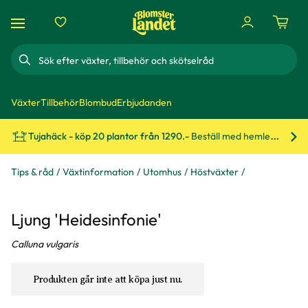
Sök
Växter
Tillbehör
Blombud
Erbjudanden
Tujahäck - köp 20 plantor från 1290.-
Beställ med hemleverans!
Bes
Tips & råd
Växtinformation
Utomhus
Höstväxter
Ljung 'Heidesinfonie'
Calluna vulgaris
Produkten går inte att köpa just nu.