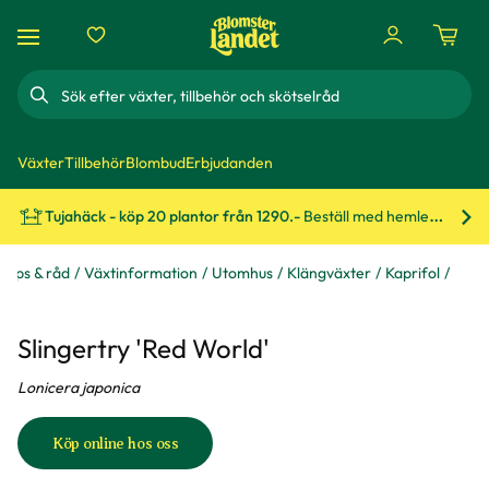
Sök
Växter
Tillbehör
Blombud
Erbjudanden
Tujahäck - köp 20 plantor från 1290.-
Beställ med hemleverans!
Bes
Tips & råd
Växtinformation
Utomhus
Klängväxter
Kaprifol
Slingertry 'Red World'
Lonicera japonica
Köp online hos oss