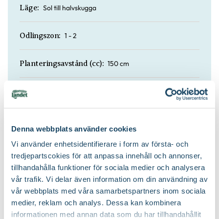
Sol till halvskugga
Läge:
1 - 2
Odlingszon:
150 cm
Planteringsavstånd (cc):
Mullrik jord, Näringsrik jord, Väldränerad jord
Jordmån:
Naturgödsel, Trädgårdsgödsel
Näring:
Denna webbplats använder cookies
Vi använder enhetsidentifierare i form av första- och
Planteringsjord
Jordprodukter:
tredjepartscokies för att anpassa innehåll och annonser,
tillhandahålla funktioner för sociala medier och analysera
Gallra ut äldre grenar på olika höjder
Beskärningssätt:
vår trafik. Vi delar även information om din användning av
vår webbplats med våra samarbetspartners inom sociala
På vårvintern
medier, reklam och analys. Dessa kan kombinera
Beskärningstid:
informationen med annan data som du har tillhandahållit