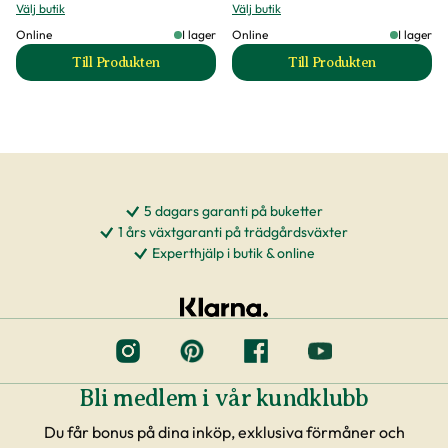
Välj butik
Välj butik
Online
I lager
Online
I lager
Till Produkten
Till Produkten
till Blomstergödsel Stroller natur produktsida
till Planteringsjor
5 dagars garanti på buketter
1 års växtgaranti på trädgårdsväxter
Experthjälp i butik & online
Bli medlem i vår kundklubb
Du får bonus på dina inköp, exklusiva förmåner och