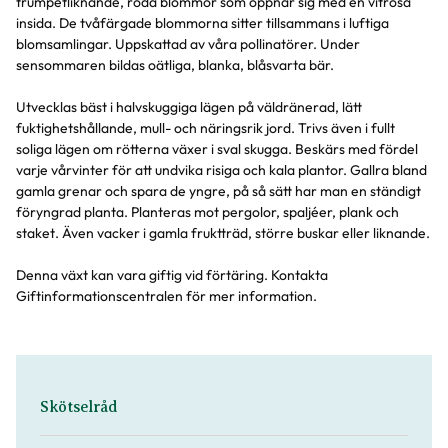
trumpetliknande, röda blommor som öppnar sig med en vitrosa
insida. De tvåfärgade blommorna sitter tillsammans i luftiga
blomsamlingar. Uppskattad av våra pollinatörer. Under
sensommaren bildas oätliga, blanka, blåsvarta bär.
Utvecklas bäst i halvskuggiga lägen på väldränerad, lätt
fuktighetshållande, mull- och näringsrik jord. Trivs även i fullt
soliga lägen om rötterna växer i sval skugga. Beskärs med fördel
varje vårvinter för att undvika risiga och kala plantor. Gallra bland
gamla grenar och spara de yngre, på så sätt har man en ständigt
föryngrad planta. Planteras mot pergolor, spaljéer, plank och
staket. Även vacker i gamla fruktträd, större buskar eller liknande.
Denna växt kan vara giftig vid förtäring. Kontakta
Giftinformationscentralen för mer information.
Skötselråd