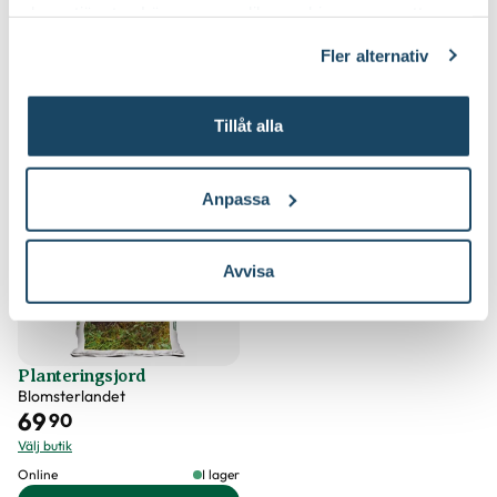
deras tjänster. Läs mer om olika cookies genom att
klicka på länken 'Fler alternativ'."
Fler alternativ
Köp till för ett lyckat resultat
Tillåt alla
5 för 299:-
Anpassa
Avvisa
Planteringsjord
Blomsterlandet
69
90
Välj butik
Online
I lager