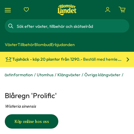
Sök
Växter
Tillbehör
Blombud
Erbjudanden
Tujahäck - köp 20 plantor från 1290.-
Beställ med hemleverans!
Bes
Växtinformation
Utomhus
Klängväxter
Övriga klängväxter
Blåregn 'Prolific'
Wisteria sinensis
Köp online hos oss