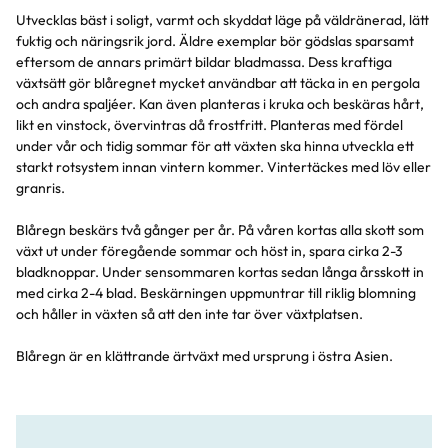
Utvecklas bäst i soligt, varmt och skyddat läge på väldränerad, lätt
fuktig och näringsrik jord. Äldre exemplar bör gödslas sparsamt
eftersom de annars primärt bildar bladmassa. Dess kraftiga
växtsätt gör blåregnet mycket användbar att täcka in en pergola
och andra spaljéer. Kan även planteras i kruka och beskäras hårt,
likt en vinstock, övervintras då frostfritt. Planteras med fördel
under vår och tidig sommar för att växten ska hinna utveckla ett
starkt rotsystem innan vintern kommer. Vintertäckes med löv eller
granris.
Blåregn beskärs två gånger per år. På våren kortas alla skott som
växt ut under föregående sommar och höst in, spara cirka 2-3
bladknoppar. Under sensommaren kortas sedan långa årsskott in
med cirka 2-4 blad. Beskärningen uppmuntrar till riklig blomning
och håller in växten så att den inte tar över växtplatsen.
Blåregn är en klättrande ärtväxt med ursprung i östra Asien.