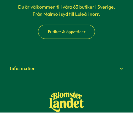
Du är välkommen till våra 63 butiker i Sverige.
Från Malmö i syd till Luleå i norr.
Butiker & öppettider
Information
Om Blomsterlandet
Köp- och leveransvillkor
Ångra ditt köp
© Copyright Blomsterlandet 2025
Företag
Cookies
Integritetspolicy
Dataskydd
Tillgänglighet