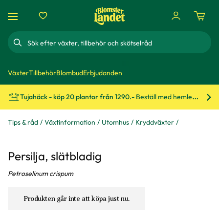
Sök
Växter
Tillbehör
Blombud
Erbjudanden
Tujahäck - köp 20 plantor från 1290.-
Beställ med hemleverans!
Bes
Tips & råd
Växtinformation
Utomhus
Kryddväxter
Persilja, slätbladig
Petroselinum crispum
Produkten går inte att köpa just nu.