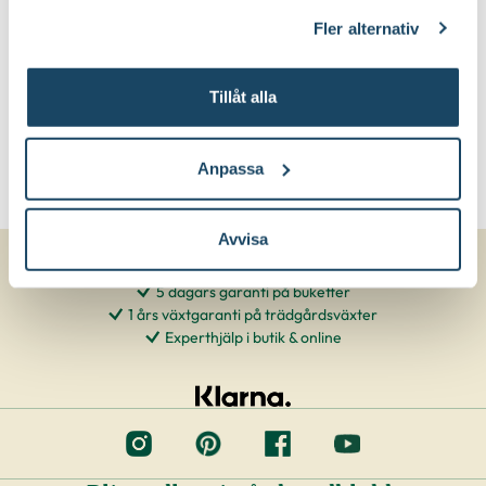
klicka på länken 'Fler alternativ'."
Fler alternativ
Tillåt alla
Anpassa
Avvisa
5 dagars garanti på buketter
1 års växtgaranti på trädgårdsväxter
Experthjälp i butik & online