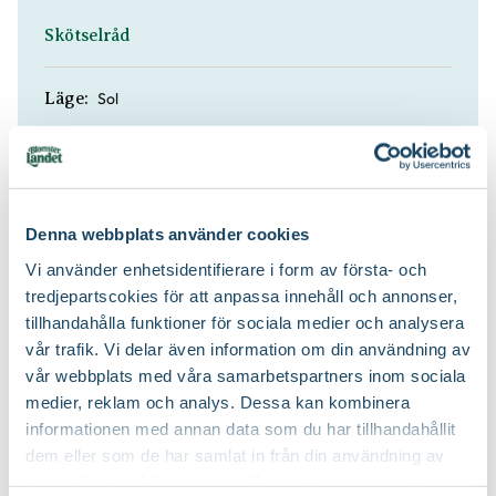
Skötselråd
Sol
Läge:
Mullrik jord, Näringsrik jord, Väldränerad jord
Jordmån:
Naturgödsel, Trädgårdsgödsel
Näring:
Denna webbplats använder cookies
Vi använder enhetsidentifierare i form av första- och
Örtjord
Jordprodukter:
tredjepartscokies för att anpassa innehåll och annonser,
tillhandahålla funktioner för sociala medier och analysera
vår trafik. Vi delar även information om din användning av
Beskärning är inte nödvändig
Beskärningssätt:
vår webbplats med våra samarbetspartners inom sociala
medier, reklam och analys. Dessa kan kombinera
informationen med annan data som du har tillhandahållit
dem eller som de har samlat in från din användning av
deras tjänster. Läs mer om olika cookies genom att