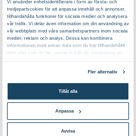
Vi använder enhetsidentifierare i form av första- och
Kan förvaras en kortare tid
Fruktförvaring:
tredjepartscokies för att anpassa innehåll och annonser,
tillhandahålla funktioner för sociala medier och analysera
vår trafik. Vi delar även information om din användning av
vår webbplats med våra samarbetspartners inom sociala
medier, reklam och analys. Dessa kan kombinera
Köp till för ett lyckat resultat
informationen med annan data som du har tillhandahållit
dem eller som de har samlat in från din användning av
deras tjänster. Läs mer om olika cookies genom att
klicka på länken 'Fler alternativ'."
Fler alternativ
Tillåt alla
Växa of Sweden, rund
Växa of Sweden, fyrkantig
Anpassa
199
:-
199
:-
Välj butik
Välj butik
Avvisa
Online
I lager
Online
Fåtal i lager