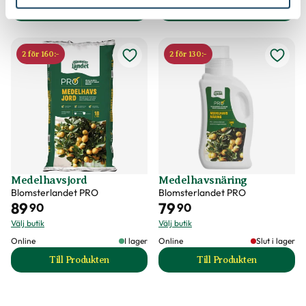
Till Produkten
Till Produkten
till Växa of Sweden, rund produktsida
till Växa of Swede
2 för 160:-
2 för 130:-
Medelhavsjord
Medelhavsnäring
Blomsterlandet PRO
Blomsterlandet PRO
89
79
90
90
Välj butik
Välj butik
Online
I lager
Online
Slut i lager
Till Produkten
Till Produkten
till Medelhavsjord produktsida
till Medelhavsnäri