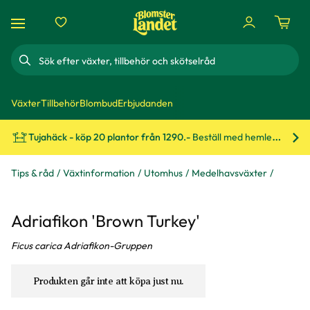
Sök
Växter
Tillbehör
Blombud
Erbjudanden
Tujahäck - köp 20 plantor från 1290.-
Beställ med hemleverans!
Bes
Tips & råd
Växtinformation
Utomhus
Medelhavsväxter
Adriafikon 'Brown Turkey'
Ficus carica Adriafikon-Gruppen
Produkten går inte att köpa just nu.