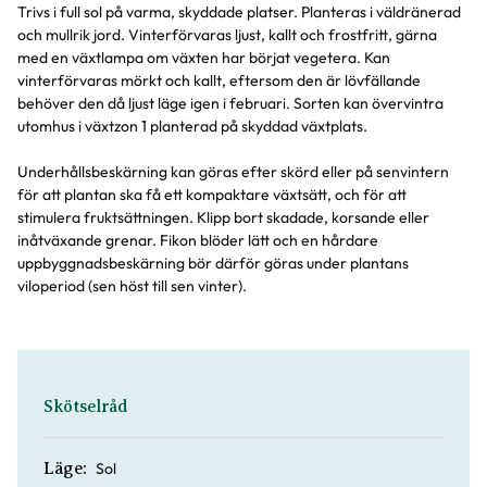
Trivs i full sol på varma, skyddade platser. Planteras i väldränerad
och mullrik jord. Vinterförvaras ljust, kallt och frostfritt, gärna
med en växtlampa om växten har börjat vegetera. Kan
vinterförvaras mörkt och kallt, eftersom den är lövfällande
behöver den då ljust läge igen i februari. Sorten kan övervintra
utomhus i växtzon 1 planterad på skyddad växtplats.
Underhållsbeskärning kan göras efter skörd eller på senvintern
för att plantan ska få ett kompaktare växtsätt, och för att
stimulera fruktsättningen. Klipp bort skadade, korsande eller
inåtväxande grenar. Fikon blöder lätt och en hårdare
uppbyggnadsbeskärning bör därför göras under plantans
viloperiod (sen höst till sen vinter).
Skötselråd
Sol
Läge: