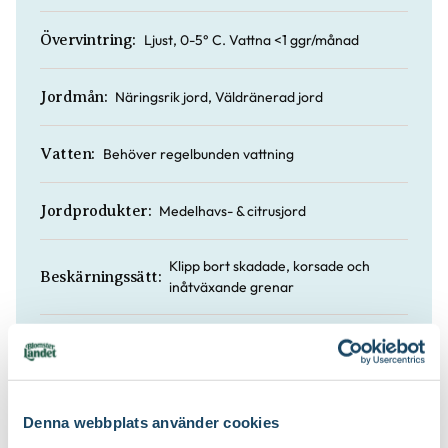
Ljust, 0-5° C. Vattna <1 ggr/månad
Övervintring:
Näringsrik jord, Väldränerad jord
Jordmån:
Behöver regelbunden vattning
Vatten:
Medelhavs- & citrusjord
Jordprodukter:
Klipp bort skadade, korsade och
Beskärningssätt:
inåtväxande grenar
Juli-september (JAS-perioden)
Beskärningstid:
Augusti, September
Mognadstid:
Denna webbplats använder cookies