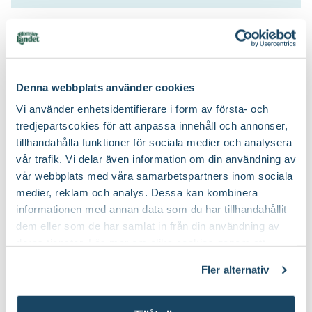
Köp till för ett lyckat resultat
Denna webbplats använder cookies
Vi använder enhetsidentifierare i form av första- och
tredjepartscokies för att anpassa innehåll och annonser,
tillhandahålla funktioner för sociala medier och analysera
vår trafik. Vi delar även information om din användning av
vår webbplats med våra samarbetspartners inom sociala
medier, reklam och analys. Dessa kan kombinera
Växa of Sweden, rund
Hasselfors Citrusjord
informationen med annan data som du har tillhandahållit
Hasselfors Garden
dem eller som de har samlat in från din användning av
199
:-
99
:-
deras tjänster. Läs mer om olika cookies genom att
Välj butik
Välj butik
klicka på länken 'Fler alternativ'."
Online
I lager
Online
I lager
Fler alternativ
Till Produkten
Till Produkten
till Växa of Sweden, rund produktsida
till Hasselfors Cit