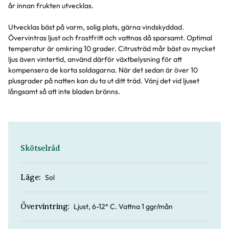
år innan frukten utvecklas.
Utvecklas bäst på varm, solig plats, gärna vindskyddad.
Övervintras ljust och frostfritt och vattnas då sparsamt. Optimal
temperatur är omkring 10 grader. Citrusträd mår bäst av mycket
ljus även vintertid, använd därför växtbelysning för att
kompensera de korta soldagarna. När det sedan är över 10
plusgrader på natten kan du ta ut ditt träd. Vänj det vid ljuset
långsamt så att inte bladen bränns.
Skötselråd
Sol
Läge:
Ljust, 6-12° C. Vattna 1 ggr/mån
Övervintring: