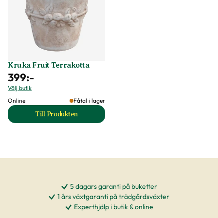
Kruka Fruit Terrakotta
399
:-
Välj butik
Online
Fåtal i lager
Till Produkten
till Kruka Fruit Terrakotta produktsida
5 dagars garanti på buketter
1 års växtgaranti på trädgårdsväxter
Experthjälp i butik & online