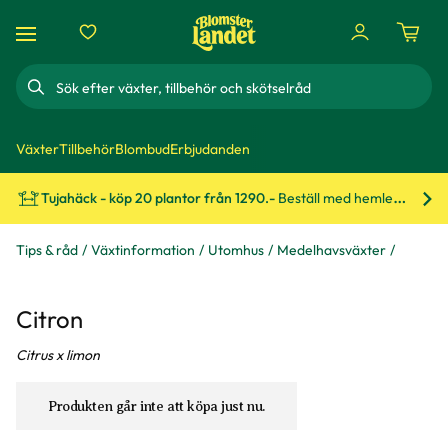
Sök
Växter
Tillbehör
Blombud
Erbjudanden
Tujahäck - köp 20 plantor från 1290.-
Beställ med hemleverans!
Bes
Tips & råd
Växtinformation
Utomhus
Medelhavsväxter
Citron
Citrus x limon
Produkten går inte att köpa just nu.