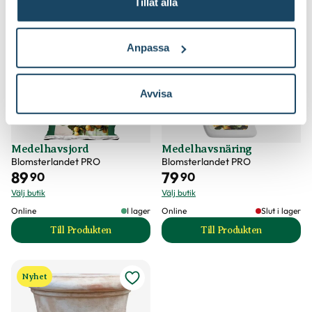
Tillåt alla
2 för 160:-
2 för 130:-
Anpassa
Avvisa
Medelhavsjord
Medelhavsnäring
Blomsterlandet PRO
Blomsterlandet PRO
89
79
90
90
Välj butik
Välj butik
Online
I lager
Online
Slut i lager
Till Produkten
Till Produkten
till Medelhavsjord produktsida
till Medelhavsnäri
Nyhet