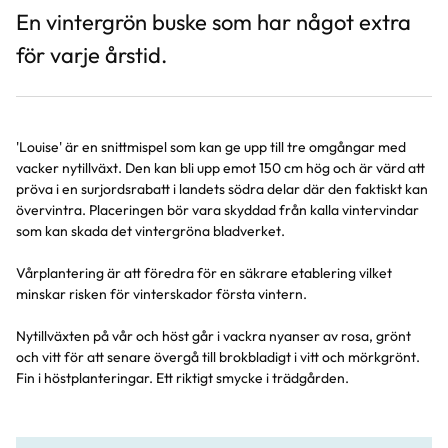
En vintergrön buske som har något extra
för varje årstid.
'Louise' är en snittmispel som kan ge upp till tre omgångar med
vacker nytillväxt. Den kan bli upp emot 150 cm hög och är värd att
pröva i en surjordsrabatt i landets södra delar där den faktiskt kan
övervintra. Placeringen bör vara skyddad från kalla vintervindar
som kan skada det vintergröna bladverket.
Vårplantering är att föredra för en säkrare etablering vilket
minskar risken för vinterskador första vintern.
Nytillväxten på vår och höst går i vackra nyanser av rosa, grönt
och vitt för att senare övergå till brokbladigt i vitt och mörkgrönt.
Fin i höstplanteringar. Ett riktigt smycke i trädgården.