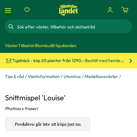
Sök
Växter
Tillbehör
Blombud
Erbjudanden
Tujahäck - köp 20 plantor från 1290.-
Beställ med hemleverans!
Bes
Tips & råd
Växtinformation
Utomhus
Medelhavsväxter
Snittmispel 'Louise'
Photinia x fraseri
Produkten går inte att köpa just nu.