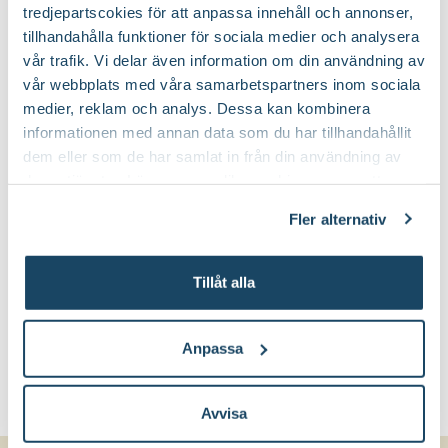
Köp till för ett lyckat resultat
tredjepartscokies för att anpassa innehåll och annonser,
tillhandahålla funktioner för sociala medier och analysera
2 för 160:-
2 för 130:-
vår trafik. Vi delar även information om din användning av
vår webbplats med våra samarbetspartners inom sociala
medier, reklam och analys. Dessa kan kombinera
informationen med annan data som du har tillhandahållit
dem eller som de har samlat in från din användning av
deras tjänster. Läs mer om olika cookies genom att
klicka på länken 'Fler alternativ'."
Fler alternativ
Medelhavsjord
Medelhavsnäring
Blomsterlandet PRO
Blomsterlandet PRO
89
79
90
90
Tillåt alla
Välj butik
Välj butik
Online
I lager
Online
Slut i lager
Till Produkten
Till Produkten
Anpassa
till Medelhavsjord produktsida
till Medelhavsnäri
Avvisa