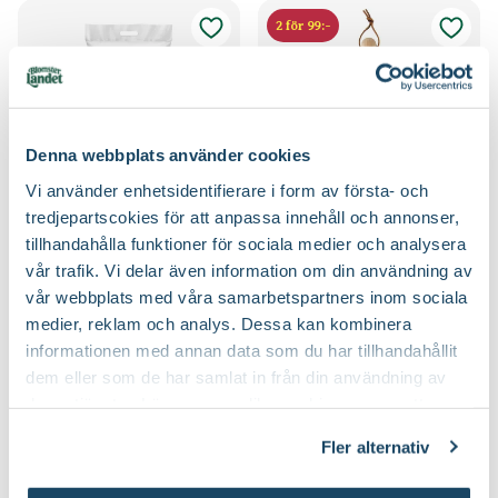
2 för 99:-
Denna webbplats använder cookies
Vi använder enhetsidentifierare i form av första- och
tredjepartscokies för att anpassa innehåll och annonser,
Hasselfors Ros &
Smal planteringsspade
tillhandahålla funktioner för sociala medier och analysera
Blomsterlandet
perennjord
vår trafik. Vi delar även information om din användning av
Hasselfors Garden
79
59
90
90
vår webbplats med våra samarbetspartners inom sociala
Välj butik
Välj butik
medier, reklam och analys. Dessa kan kombinera
informationen med annan data som du har tillhandahållit
Online
Slut i lager
Online
Slut i lager
dem eller som de har samlat in från din användning av
Till Produkten
Till Produkten
till Hasselfors Ros & perennjord produktsida
till Smal planteri
deras tjänster. Läs mer om olika cookies genom att
klicka på länken 'Fler alternativ'."
Fler alternativ