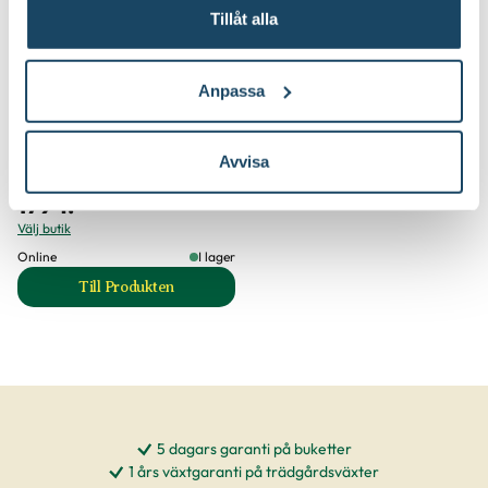
Tillåt alla
Anpassa
Planteringsjord 40 L, 30 st
Avvisa
Blomsterlandet
1794
:-
Välj butik
Online
I lager
Till Produkten
till Planteringsjord 40 L, 30 st produktsida
5 dagars garanti på buketter
1 års växtgaranti på trädgårdsväxter