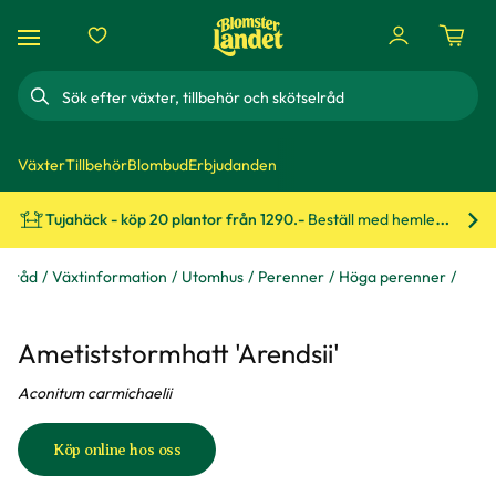
Sök
Växter
Tillbehör
Blombud
Erbjudanden
Tujahäck - köp 20 plantor från 1290.-
Beställ med hemleverans!
Bes
 & råd
Växtinformation
Utomhus
Perenner
Höga perenner
Ametiststormhatt 'Arendsii'
Aconitum carmichaelii
Köp online hos oss