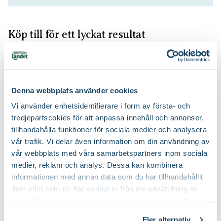
Köp till för ett lyckat resultat
2 för 170:-
Denna webbplats använder cookies
Vi använder enhetsidentifierare i form av första- och
tredjepartscokies för att anpassa innehåll och annonser,
tillhandahålla funktioner för sociala medier och analysera
vår trafik. Vi delar även information om din användning av
Hasselfors Ros &
Hasselfors P-
vår webbplats med våra samarbetspartners inom sociala
perennjord
Jord/Planteringsjord
Hasselfors Garden
Hasselfors Garden
medier, reklam och analys. Dessa kan kombinera
79
89
90
90
informationen med annan data som du har tillhandahållit
Välj butik
Välj butik
dem eller som de har samlat in från din användning av
Online
Slut i lager
Online
I lager
deras tjänster. Läs mer om olika cookies genom att
klicka på länken 'Fler alternativ'."
Till Produkten
Till Produkten
till Hasselfors Ros & perennjord produktsida
till Hasselfors P-J
Fler alternativ