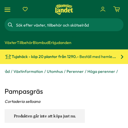
Sök
Växter
Tillbehör
Blombud
Erbjudanden
Tujahäck - köp 20 plantor från 1290.-
Beställ med hemleverans!
Bes
 & råd
Växtinformation
Utomhus
Perenner
Höga perenner
Pampasgräs
Cortaderia selloana
Produkten går inte att köpa just nu.