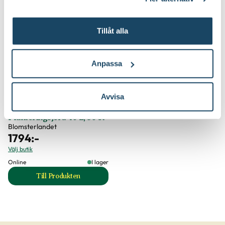
Tillåt alla
Anpassa
Avvisa
Planteringsjord 40 L, 30 st
Blomsterlandet
1794
:-
Välj butik
Online
I lager
Till Produkten
till Planteringsjord 40 L, 30 st produktsida