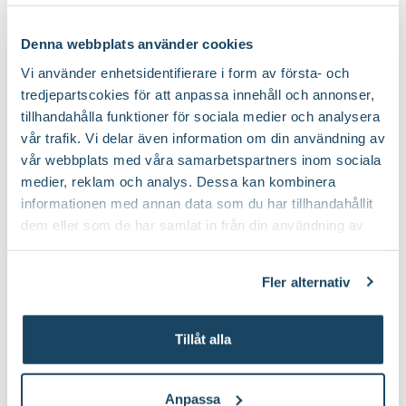
Speciell
Blåsiga, öppna lägen, Mager jord,
Stadsklimat, Torr jord
tålighet:
Denna webbplats använder cookies
Vi använder enhetsidentifierare i form av första- och
tredjepartscokies för att anpassa innehåll och annonser,
tillhandahålla funktioner för sociala medier och analysera
vår trafik. Vi delar även information om din användning av
Köp till för ett lyckat resultat
vår webbplats med våra samarbetspartners inom sociala
medier, reklam och analys. Dessa kan kombinera
2 för 170:-
informationen med annan data som du har tillhandahållit
dem eller som de har samlat in från din användning av
deras tjänster. Läs mer om olika cookies genom att
klicka på länken 'Fler alternativ'."
Fler alternativ
Tillåt alla
Sekatör Felco 4
Hasselfors P-
Felco
Jord/Planteringsjord
Hasselfors Garden
Anpassa