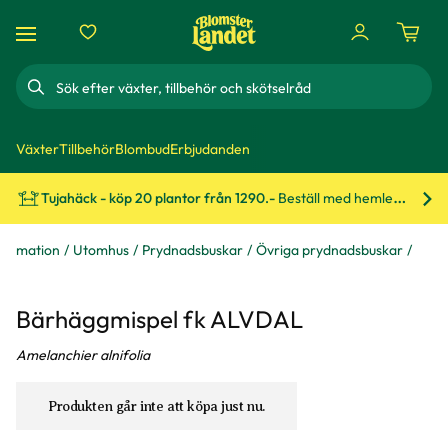
Sök
Växter
Tillbehör
Blombud
Erbjudanden
Tujahäck - köp 20 plantor från 1290.-
Beställ med hemleverans!
Bes
formation
Utomhus
Prydnadsbuskar
Övriga prydnadsbuskar
Bärhäggmispel fk ALVDAL
Amelanchier alnifolia
Produkten går inte att köpa just nu.