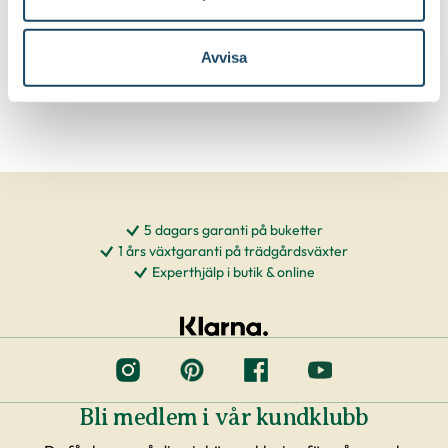
579
:-
89
90
Välj butik
Välj butik
Online
Slut i lager
Online
I lager
Avvisa
Till Produkten
Till Produkten
till Sekatör Felco 4 produktsida
till Hasselfors P-J
5 dagars garanti på buketter
1 års växtgaranti på trädgårdsväxter
Experthjälp i butik & online
Bli medlem i vår kundklubb