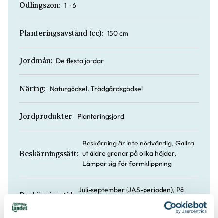
1 - 6
Odlingszon:
150 cm
Planteringsavstånd (cc):
De flesta jordar
Jordmån:
Naturgödsel, Trädgårdsgödsel
Näring:
Planteringsjord
Jordprodukter:
Beskärning är inte nödvändig, Gallra
ut äldre grenar på olika höjder,
Beskärningssätt:
Lämpar sig för formklippning
Juli-september (JAS-perioden), På
Beskärningstid:
hösten, På vårvintern