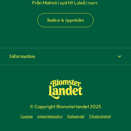
Från Malmö i syd till Luleå i norr.
Butiker & öppettider
Information
Om Blomsterlandet
Köp- och leveransvillkor
Ångra ditt köp
© Copyright Blomsterlandet 2025
Företag
Cookies
Integritetspolicy
Dataskydd
Tillgänglighet
Presentkort