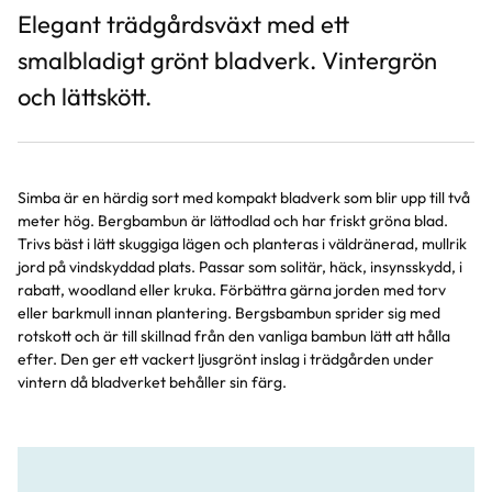
Elegant trädgårdsväxt med ett
smalbladigt grönt bladverk. Vintergrön
och lättskött.
Simba är en härdig sort med kompakt bladverk som blir upp till två
meter hög. Bergbambun är lättodlad och har friskt gröna blad.
Trivs bäst i lätt skuggiga lägen och planteras i väldränerad, mullrik
jord på vindskyddad plats. Passar som solitär, häck, insynsskydd, i
rabatt, woodland eller kruka. Förbättra gärna jorden med torv
eller barkmull innan plantering. Bergsbambun sprider sig med
rotskott och är till skillnad från den vanliga bambun lätt att hålla
efter. Den ger ett vackert ljusgrönt inslag i trädgården under
vintern då bladverket behåller sin färg.