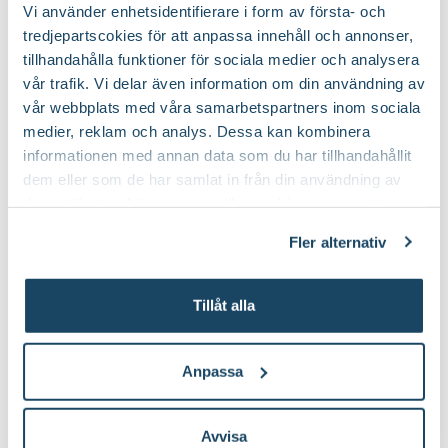
Vi använder enhetsidentifierare i form av första- och
Köp till för ett lyckat resultat
tredjepartscokies för att anpassa innehåll och annonser,
tillhandahålla funktioner för sociala medier och analysera
2 för 170:-
vår trafik. Vi delar även information om din användning av
vår webbplats med våra samarbetspartners inom sociala
medier, reklam och analys. Dessa kan kombinera
informationen med annan data som du har tillhandahållit
dem eller som de har samlat in från din användning av
deras tjänster. Läs mer om olika cookies genom att
klicka på länken 'Fler alternativ'."
Fler alternativ
Sekatör Felco 4
Hasselfors P-
Felco
Jord/Planteringsjord
Hasselfors Garden
Tillåt alla
579
:-
89
90
Välj butik
Välj butik
Online
Slut i lager
Online
I lager
Anpassa
Till Produkten
Till Produkten
till Sekatör Felco 4 produktsida
till Hasselfors P-J
Avvisa