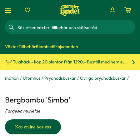
Sök
Växter
Tillbehör
Blombud
Erbjudanden
Tujahäck - köp 20 plantor från 1290.-
Beställ med hemleverans!
Bes
formation
Utomhus
Prydnadsbuskar
Övriga prydnadsbuskar
Bergbambu 'Simba'
Fargesia murielae
Köp online hos oss