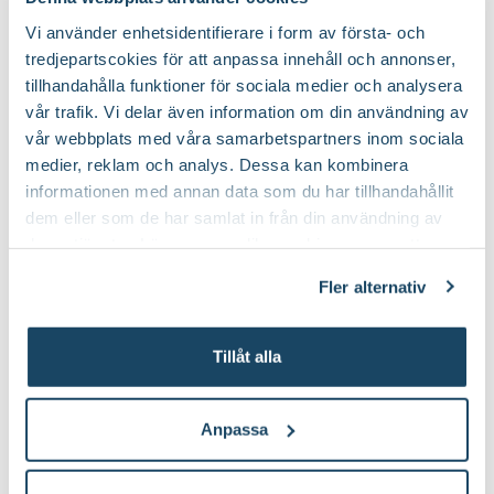
Vi använder enhetsidentifierare i form av första- och
tredjepartscokies för att anpassa innehåll och annonser,
Köp till för ett lyckat resultat
tillhandahålla funktioner för sociala medier och analysera
vår trafik. Vi delar även information om din användning av
2 för 170:-
vår webbplats med våra samarbetspartners inom sociala
medier, reklam och analys. Dessa kan kombinera
informationen med annan data som du har tillhandahållit
dem eller som de har samlat in från din användning av
deras tjänster. Läs mer om olika cookies genom att
klicka på länken 'Fler alternativ'."
Fler alternativ
Sekatör Felco 4
Hasselfors P-
Felco
Jord/Planteringsjord
Tillåt alla
Hasselfors Garden
579
:-
89
90
Välj butik
Välj butik
Anpassa
Online
Slut i lager
Online
I lager
Till Produkten
Till Produkten
till Sekatör Felco 4 produktsida
till Hasselfors P-J