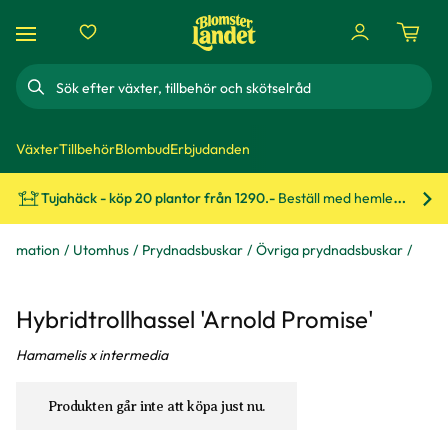
Sök
Växter
Tillbehör
Blombud
Erbjudanden
Tujahäck - köp 20 plantor från 1290.-
Beställ med hemleverans!
Bes
formation
Utomhus
Prydnadsbuskar
Övriga prydnadsbuskar
Hybridtrollhassel 'Arnold Promise'
Hamamelis x intermedia
Produkten går inte att köpa just nu.