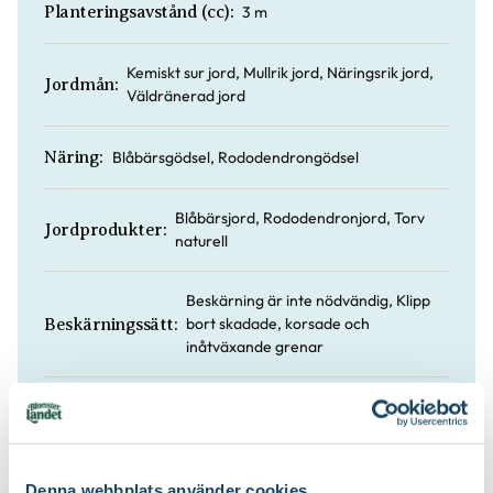
3 m
Planteringsavstånd (cc):
Kemiskt sur jord, Mullrik jord, Näringsrik jord,
Jordmån:
Väldränerad jord
Blåbärsgödsel, Rododendrongödsel
Näring:
Blåbärsjord, Rododendronjord, Torv
Jordprodukter:
naturell
Beskärning är inte nödvändig, Klipp
bort skadade, korsade och
Beskärningssätt:
inåtväxande grenar
Juli-september (JAS-perioden), På
Beskärningstid:
hösten, På vårvintern
Denna webbplats använder cookies