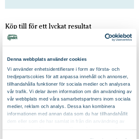
Köp till för ett lyckat resultat
Denna webbplats använder cookies
Vi använder enhetsidentifierare i form av första- och
tredjepartscokies för att anpassa innehåll och annonser,
tillhandahålla funktioner för sociala medier och analysera
vår trafik. Vi delar även information om din användning av
Sekatör Felco 4
Micro-Drip Startset Buskar
vår webbplats med våra samarbetspartners inom sociala
Felco
& häckar
medier, reklam och analys. Dessa kan kombinera
Gardena
579
:-
799
:-
informationen med annan data som du har tillhandahållit
dem eller som de har samlat in från din användning av
Välj butik
Välj butik
deras tjänster. Läs mer om olika cookies genom att
Online
Slut i lager
Online
I lager
klicka på länken 'Fler alternativ'."
Till Produkten
Till Produkten