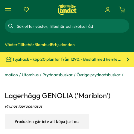
Sök
Växter
Tillbehör
Blombud
Erbjudanden
Tujahäck - köp 20 plantor från 1290.-
Beställ med hemleverans!
Bes
formation
Utomhus
Prydnadsbuskar
Övriga prydnadsbuskar
Lagerhägg GENOLIA ('Mariblon')
Prunus laurocerasus
Produkten går inte att köpa just nu.