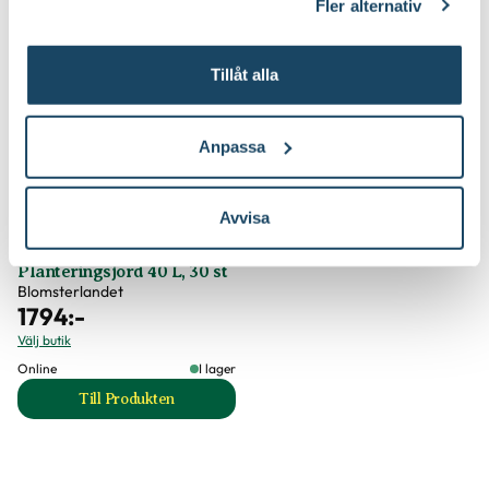
Fler alternativ
till Sekatör Felco 4 produktsida
till Micro-Drip St
Tillåt alla
Anpassa
Avvisa
Planteringsjord 40 L, 30 st
Blomsterlandet
1794
:-
Välj butik
Online
I lager
Till Produkten
till Planteringsjord 40 L, 30 st produktsida