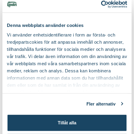
Juli-september (JAS-perioden), På
Beskärningstid:
vårvintern
Denna webbplats använder cookies
Speciell
Blåsiga, öppna lägen, Stadsklimat, Torr
jord
tålighet:
Vi använder enhetsidentifierare i form av första- och
tredjepartscokies för att anpassa innehåll och annonser,
tillhandahålla funktioner för sociala medier och analysera
vår trafik. Vi delar även information om din användning av
vår webbplats med våra samarbetspartners inom sociala
medier, reklam och analys. Dessa kan kombinera
Köp till för ett lyckat resultat
informationen med annan data som du har tillhandahållit
2 för 170:-
dem eller som de har samlat in från din användning av
deras tjänster. Läs mer om olika cookies genom att
klicka på länken 'Fler alternativ'."
Fler alternativ
Tillåt alla